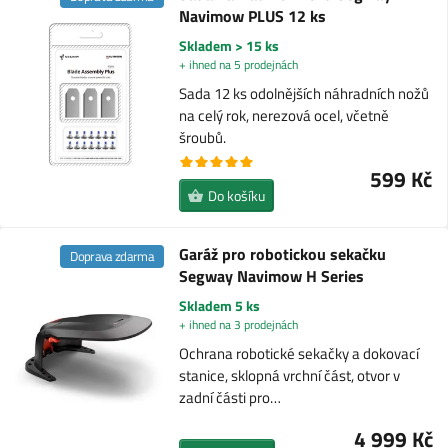
Navimow PLUS 12 ks
Skladem > 15 ks
+ ihned na 5 prodejnách
Sada 12 ks odolnějších náhradních nožů
na celý rok, nerezová ocel, včetně
šroubů.
599 Kč
Do košíku
Garáž pro robotickou sekačku
Doprava zdarma
Segway Navimow H Series
Skladem 5 ks
+ ihned na 3 prodejnách
Ochrana robotické sekačky a dokovací
stanice, sklopná vrchní část, otvor v
zadní části pro…
4 999 Kč