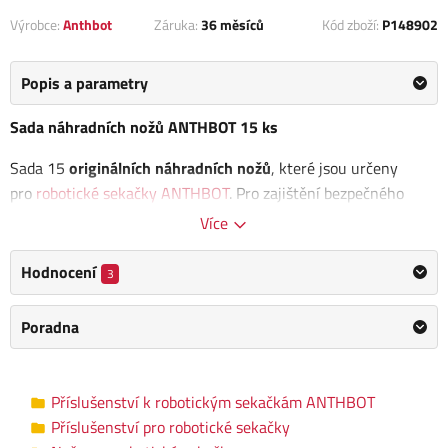
Výrobce:
Anthbot
Záruka:
36 měsíců
Kód zboží:
P148902
Popis a parametry
Sada náhradních nožů ANTHBOT 15 ks
Sada 15
originálních náhradních nožů
, které jsou určeny
pro
robotické sekačky ANTHBOT
. Pro zajištění bezpečného
sečení je důležité vyměnit všechny nože současně. Po dotažení
Více
šroubů se ujistěte, že se nože mohou volně otáčet bez
jakýchkoliv omezení.
Hodnocení
3
Materiál: nerezová ocel
Poradna
Vhodné pro: robotické sekačky ANTHBOT
Obsah balení:
Příslušenství k robotickým sekačkám ANTHBOT
15 x Náhradní nůž
Příslušenství pro robotické sekačky
10 x Šroub