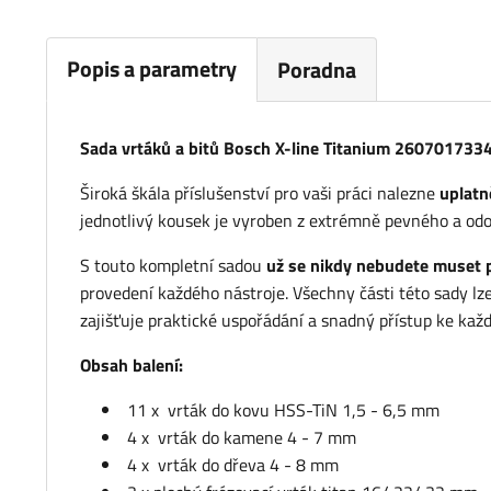
Popis a parametry
Poradna
Sada vrtáků a bitů Bosch X-line Titanium 260701733
Široká škála příslušenství pro vaši práci nalezne
uplatn
jednotlivý kousek je vyroben z extrémně pevného a odo
S touto kompletní sadou
už se nikdy nebudete muset
provedení každého nástroje. Všechny části této sady lz
zajišťuje praktické uspořádání a snadný přístup ke kaž
Obsah balení:
11 x vrták do kovu HSS-TiN 1,5 - 6,5 mm
4 x vrták do kamene 4 - 7 mm
4 x vrták do dřeva 4 - 8 mm