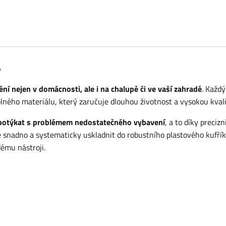
4
ění nejen v domácnosti, ale i na chalupě či ve vaší zahradě
. Každý
lného materiálu, který zaručuje dlouhou životnost a vysokou kvali
 potýkat s problémem nedostatečného vybavení
, a to díky preciz
e snadno a systematicky uskladnit do robustního plastového kufřík
dému nástroji.