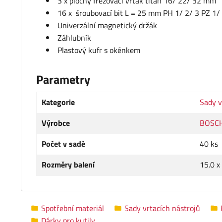
3 x plochý frézovací vrták titan 16/ 22/ 32 mm
16 x šroubovací bit L = 25 mm PH 1/ 2/ 3 PZ 1/ 
Univerzální magnetický držák
Záhlubník
Plastový kufr s okénkem
Parametry
Kategorie
Sady v
Výrobce
BOSC
Počet v sadě
40 ks
Rozměry balení
15.0 x
Spotřební materiál
Sady vrtacích nástrojů
Dárky pro kutily