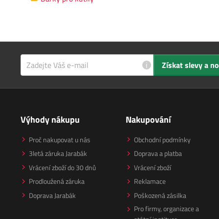
i
Získat slevy a n
Výhody nákupu
Nakupování
Proč nakupovat u nás
Obchodní podmínky
3letá záruka Jarabák
Doprava a platba
Vrácení zboží do 30 dnů
Vrácení zboží
Prodloužená záruka
Reklamace
Doprava Jarabák
Poškozená zásilka
Pro firmy, organizace a