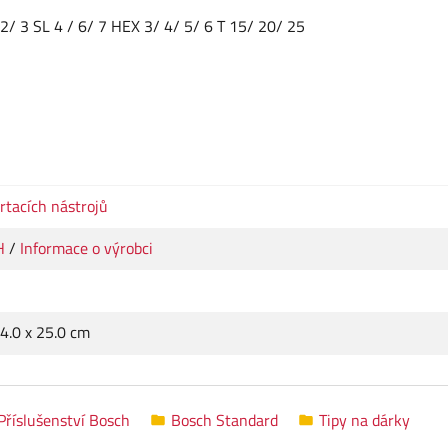
2/ 3 SL 4 / 6/ 7 HEX 3/ 4/ 5/ 6 T 15/ 20/ 25
rtacích nástrojů
H
/
Informace o výrobci
 4.0 x 25.0 cm
Příslušenství Bosch
Bosch Standard
Tipy na dárky