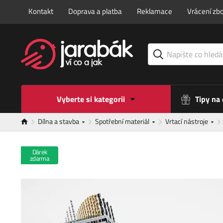
Kontakt
Doprava a platba
Reklamace
Vrácení zbo
Vyberte si kategorii
Tipy na
Dílna a stavba
Spotřební materiál
Vrtací nástroje
Dárek
zdarma