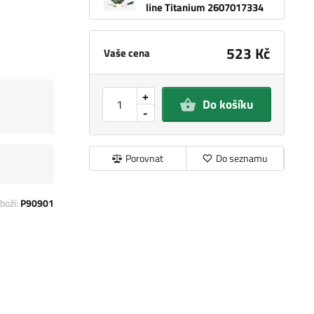
line Titanium 2607017334
523 Kč
Vaše cena
+
Do košíku
-
Porovnat
Do seznamu
boží:
P90901