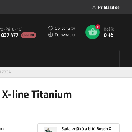
Přihlásit se
0
Oblíbené
(
0
)
Po-Pá: 8-16)
Košík
 037 477
0 Kč
Porovnat
(
0
)
OFFLINE
017334
 X-line Titanium
ým
Sada vrtáků a bitů Bosch X-