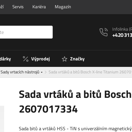
ží
Servis
Kariéra
Magazín
Infolinka
(
+420 313
 dárky
Výprodej
Značky
Sady vrtacích nástrojů
Sada vrtáků a bitů Bosch X-line Titanium 2607
Sada vrtáků a bitů Bosch
2607017334
Sada bitů a vrtáků HSS - TiN s univerzálním magnetick