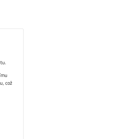
tu.
nímu
u, což