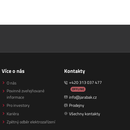
Více o nás
Kontakty
+420 313 037 477
O nás
OFFLINE
Povinně zveřejňované
informace
info@jarabak.cz
Pro investory
Prodejny
Kariéra
Všechny kontakty
Zpětný odběr elektrozařízení