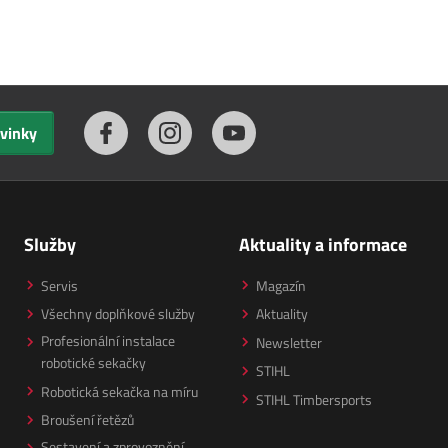
ovinky
Služby
Aktuality a informace
Servis
Magazín
Všechny doplňkové služby
Aktuality
Profesionální instalace
Newsletter
robotické sekačky
STIHL
Robotická sekačka na míru
STIHL Timbersports
Broušení řetězů
Sestavení a zprovoznění