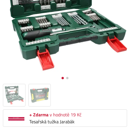
+ Zdarma
v hodnotě 19 Kč
Tesařská tužka Jarabák