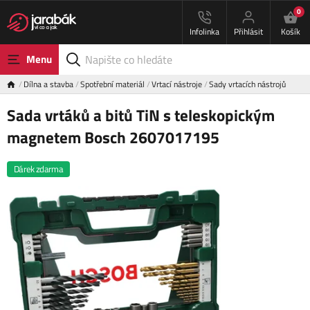
0
Infolinka
Přihlásit
Košík
Menu
Dílna a stavba
Spotřební materiál
Vrtací nástroje
Sady vrtacích nástrojů
Sada vrtáků a bitů TiN s teleskopickým
magnetem Bosch 2607017195
Dárek zdarma