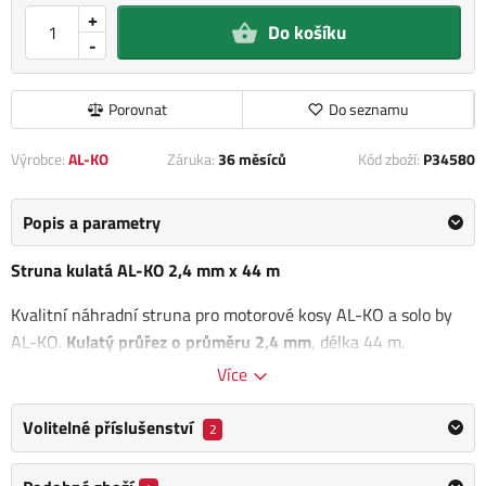
+
Do košíku
-
Porovnat
Do seznamu
Výrobce:
AL-KO
Záruka:
36 měsíců
Kód zboží:
P34580
Popis a parametry
Struna kulatá AL-KO 2,4 mm x 44 m
Kvalitní náhradní struna pro motorové kosy AL-KO a solo by
AL-KO.
Kulatý průřez o průměru 2,4 mm
, délka 44 m.
Více
Kategorie
2,4 mm struny
Volitelné příslušenství
2
Výrobce
AL-KO
/
Informace o výrobci