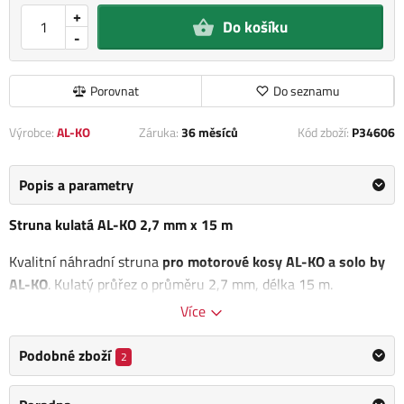
+
Do košíku
-
Porovnat
Do seznamu
Výrobce:
AL-KO
Záruka:
36 měsíců
Kód zboží:
P34606
Popis a parametry
Struna kulatá AL-KO 2,7 mm x 15 m
Kvalitní náhradní struna
pro motorové kosy AL-KO a solo by
AL-KO
. Kulatý průřez o průměru 2,7 mm, délka 15 m.
Více
Kategorie
2,7 mm struny
Podobné zboží
2
Výrobce
AL-KO
/
Informace o výrobci