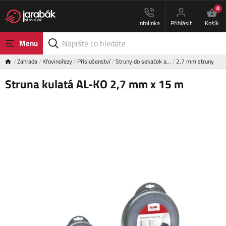
0
Infolinka
Přihlásit
Košík
Menu
Zahrada
Křovinořezy
Příslušenství
Struny do sekaček a…
2,7 mm struny
Struna kulatá AL-KO 2,7 mm x 15 m