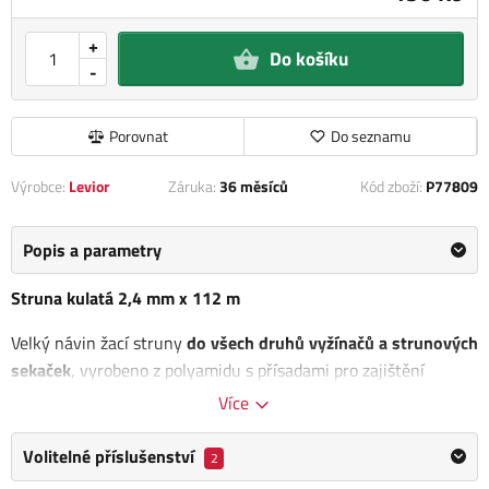
+
Do košíku
-
Porovnat
Do seznamu
Výrobce:
Levior
Záruka:
36 měsíců
Kód zboží:
P77809
Popis a parametry
Struna kulatá 2,4 mm x 112 m
Velký návin žací struny
do všech druhů vyžínačů a strunových
sekaček
, vyrobeno z polyamidu s přísadami pro zajištění
pevnosti a pružnosti.
Více
Kategorie
2,4 mm struny
Volitelné příslušenství
2