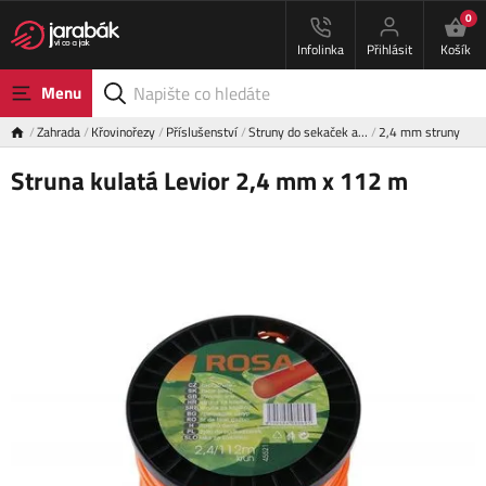
0
Infolinka
Přihlásit
Košík
Menu
Zahrada
Křovinořezy
Příslušenství
Struny do sekaček a…
2,4 mm struny
Struna kulatá Levior 2,4 mm x 112 m