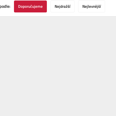
podle:
Doporučujeme
Nejdražší
Nejlevnější