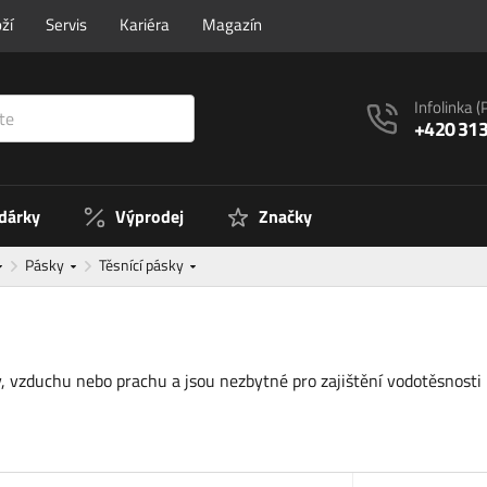
ží
Servis
Kariéra
Magazín
Infolinka
(
+420 313
 dárky
Výprodej
Značky
Pásky
Těsnící pásky
, vzduchu nebo prachu a jsou nezbytné pro zajištění vodotěsnosti 