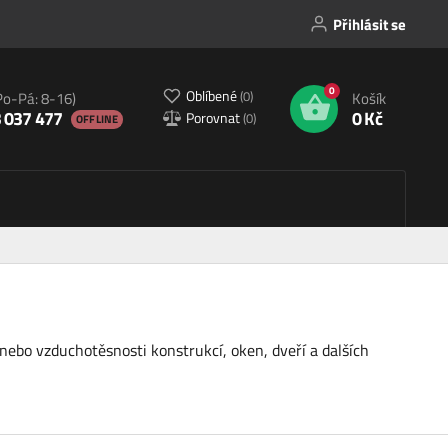
Přihlásit se
0
Oblíbené
(
0
)
Po-Pá: 8-16)
Košík
 037 477
0 Kč
Porovnat
(
0
)
OFFLINE
nebo vzduchotěsnosti konstrukcí, oken, dveří a dalších