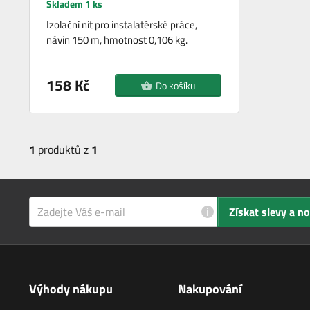
Skladem 1 ks
Izolační nit pro instalatérské práce,
návin 150 m, hmotnost 0,106 kg.
158 Kč
Do košíku
1
produktů z
1
i
Získat slevy a n
Výhody nákupu
Nakupování