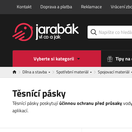
Kontakt
Doprava a platba
Reklamace
Vrácení zbo
Vyberte si kategorii
Tipy na
Dílna a stavba
Spotřební materiál
Spojovací materiál
Těsnící pásky
Těsnící pásky poskytují
účinnou ochranu před průsaky
vody
aplikací.