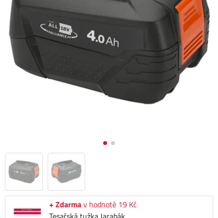
+ Zdarma
v hodnotě 19 Kč
Tesařská tužka Jarabák