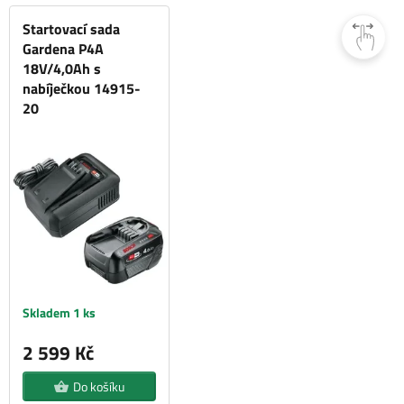
Startovací sada
Gardena P4A
18V/4,0Ah s
nabíječkou 14915-
20
Skladem 1 ks
2 599 Kč
Do košíku