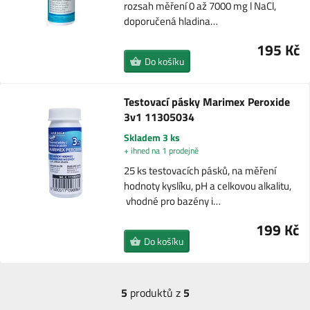
rozsah měření 0 až 7000 mg l NaCl,
doporučená hladina…
195 Kč
Do košíku
Testovací pásky Marimex Peroxide
3v1 11305034
Skladem 3 ks
+ ihned na 1 prodejně
25 ks testovacích pásků, na měření
hodnoty kyslíku, pH a celkovou alkalitu,
vhodné pro bazény i…
199 Kč
Do košíku
5
produktů z
5