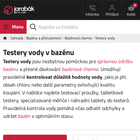
0
Infolinka
Přihlásit
Košík
Menu
Zahrada
Bazény a příslušenství
Bazénová chemie
Testery vody
Testery vody v bazénu
Testery vody
jsou nezbytnou pomůckou pro
správnou údržbu
bazénu
a přesné dávkování
bazénové chemie
. Umožňují
pravidelně
kontrolovat důležité hodnoty vody
, jako je pH,
obsah chloru nebo další parametry ovlivňující kvalitu
koupání. V nabídce najdete testovací proužky, tabletkové
testery, specializované měřiče i náhradní tablety do testerů.
Pravidelná kontrola vody pomáhá včas odhalit odchylky a
udržet
bazén
v optimálním stavu.