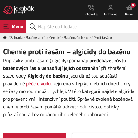
0
Infolinka
Přihlásit
Košík
Menu
Zahrada
Bazény a příslušenství
Bazénová chemie
Proti řasám
Chemie proti řasám – algicidy do bazénu
Přípravky proti řasám (algicidy) pomáhají
předcházet růstu
bazénových řas a usnadňují jejich odstranění
při zhoršení
stavu vody.
Algicidy do bazénu
jsou důležitou součástí
pravidelné
péče o vodu
, zejména v teplých letních dnech, kdy
se řasy mohou množit rychleji. V této kategorii najdete algicidy
pro preventivní i intenzivní použití. Správně zvolená bazénová
chemie proti řasám pomáhá udržet vodu čistou, opticky
průzračnou a bez nežádoucího zeleného zabarvení.