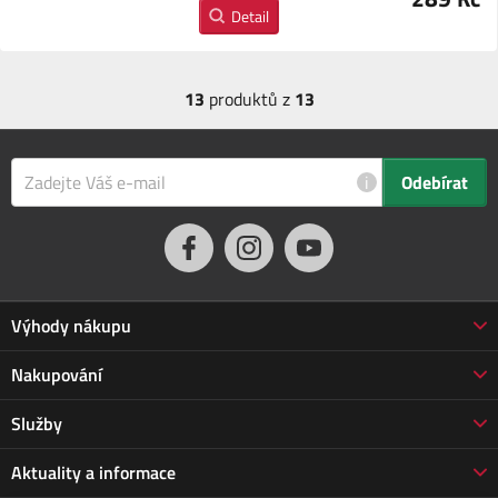
Detail
13
produktů z
13
i
Odebírat
Výhody nákupu
Proč nakupovat u nás
Nakupování
3letá záruka Jarabák
Obchodní podmínky
Služby
Vrácení zboží do 30 dnů
Doprava a platba
Prodloužená záruka
Servis
Aktuality a informace
Vrácení zboží
Doprava Jarabák