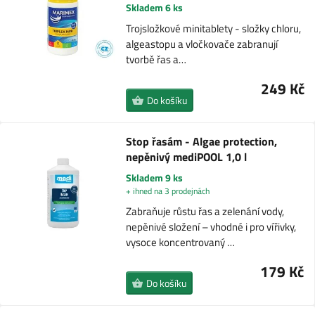
Skladem 6 ks
Trojsložkové minitablety - složky chloru,
algeastopu a vločkovače zabranují
tvorbě řas a…
249 Kč
Do košíku
Stop řasám - Algae protection,
nepěnivý mediPOOL 1,0 l
Skladem 9 ks
+ ihned na 3 prodejnách
Zabraňuje růstu řas a zelenání vody,
nepěnivé složení – vhodné i pro vířivky,
vysoce koncentrovaný …
179 Kč
Do košíku