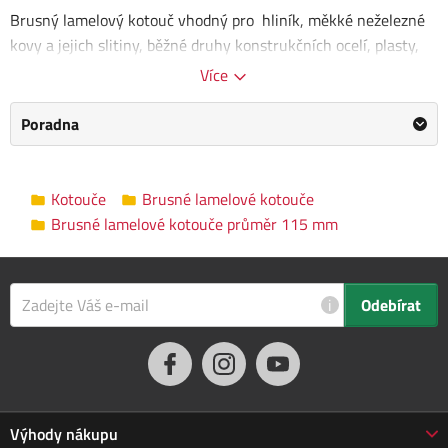
Brusný lamelový kotouč vhodný pro hliník, měkké neželezné
kovy a jejich slitiny, běžné druhy konstrukčních ocelí, plasty,
dřevo, litiny.
Více
Rozměry kotouče: 115 x 22,23 mm
Poradna
Zrnitost: 40
Brusné lamelové kotouče průměr 115
Kategorie
Kotouče
Brusné lamelové kotouče
mm
Brusné lamelové kotouče průměr 115 mm
Výrobce
Kreator
/
Informace o výrobci
Průměr
i
Odebírat
115 mm
kotouče
Vnitřní průměr
22.23 mm
Zrnitost
P40
Výhody nákupu
Upínání
Upínací matice M14