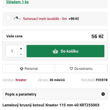
Skladem 1 ks
Svinovací metr Jarabák - 5m
+99 Kč
56 Kč
Vaše cena
+
Do košíku
-
Porovnat
Do seznamu
Výrobce:
Kreator
Záruka:
36 měsíců
Kód zboží:
P35978
Popis a parametry
Lamelový brusný kotouč Kreator 115 mm 40 KRT255003