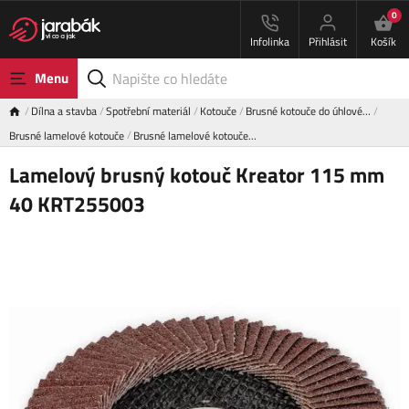
0
Infolinka
Přihlásit
Košík
Menu
Dílna a stavba
Spotřební materiál
Kotouče
Brusné kotouče do úhlové…
Brusné lamelové kotouče
Brusné lamelové kotouče…
Lamelový brusný kotouč Kreator 115 mm
40 KRT255003