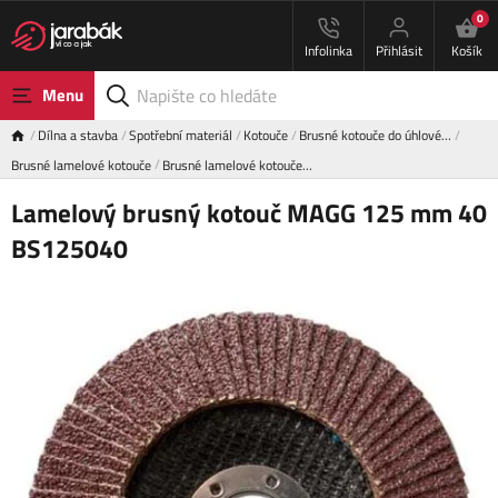
0
Infolinka
Přihlásit
Košík
Menu
Dílna a stavba
Spotřební materiál
Kotouče
Brusné kotouče do úhlové…
Brusné lamelové kotouče
Brusné lamelové kotouče…
Lamelový brusný kotouč MAGG 125 mm 40
BS125040