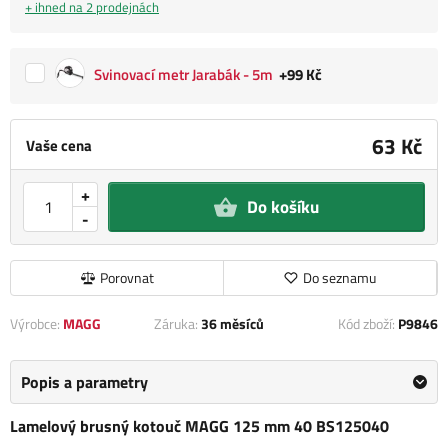
+ ihned na 2 prodejnách
Svinovací metr Jarabák - 5m
+99 Kč
63 Kč
Vaše cena
+
Do košíku
-
Porovnat
Do seznamu
Výrobce:
MAGG
Záruka:
36 měsíců
Kód zboží:
P9846
Popis a parametry
Lamelový brusný kotouč MAGG 125 mm 40 BS125040