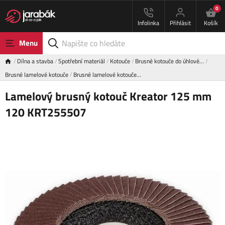
0
Infolinka
Přihlásit
Košík
Menu
Dílna a stavba
Spotřební materiál
Kotouče
Brusné kotouče do úhlové…
Brusné lamelové kotouče
Brusné lamelové kotouče…
Lamelový brusný kotouč Kreator 125 mm
120 KRT255507