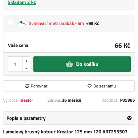
Skladem 2 ks
Svinovací metr Jarabák - 5m
+99 Kč
66 Kč
Vaše cena
+
Do košíku
-
Porovnat
Do seznamu
Výrobce:
Kreator
Záruka:
36 měsíců
Kód zboží:
P35985
Popis a parametry
Lamelový brusný kotouč Kreator 125 mm 120 KRT255507