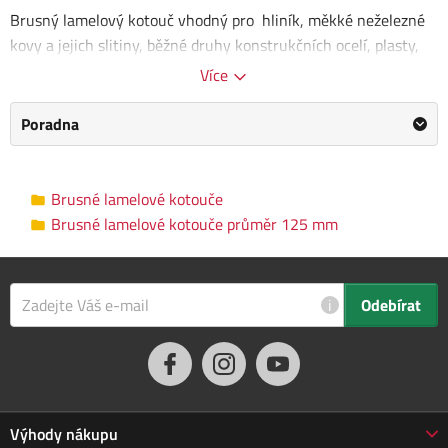
Brusný lamelový kotouč vhodný pro hliník, měkké neželezné
kovy a jejich slitiny, běžné druhy konstrukčních ocelí, plasty,
dřevo, litiny.
Více
Rozměry kotouče: 125 x 22,23 mm
Poradna
Zrnitost: 120
Brusné lamelové kotouče průměr 125
Kategorie
Brusné lamelové kotouče
mm
Brusné lamelové kotouče průměr 125 mm
Výrobce
Kreator
/
Informace o výrobci
Průměr
i
Odebírat
125 mm
kotouče
Vnitřní průměr
22.23 mm
Zrnitost
P120
Výhody nákupu
Upínání
Upínací matice M14