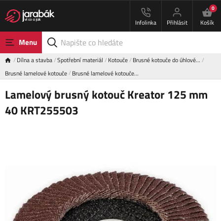
0
Infolinka
Přihlásit
Košík
Menu
Dílna a stavba
Spotřební materiál
Kotouče
Brusné kotouče do úhlové…
Brusné lamelové kotouče
Brusné lamelové kotouče…
Lamelový brusný kotouč Kreator 125 mm
40 KRT255503