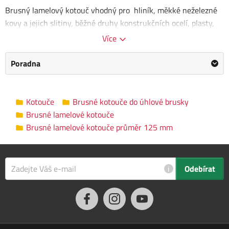
Brusný lamelový kotouč vhodný pro hliník, měkké neželezné
kovy a jejich slitiny, běžné druhy konstrukčních ocelí, plasty,
dřevo, litiny.
Více
Rozměry kotouče: 125 x 22,23 mm
Poradna
Zrnitost: 40
Brusné lamelové kotouče průměr 125
Kategorie
Kotouče
Brusné kotouče do úhlové brusky
mm
Brusné lamelové kotouče
Brusné lamelové kotouče průměr 125 mm
Výrobce
Kreator
/
Informace o výrobci
Průměr
125 mm
kotouče
i
Odebírat
Rozměry balení
2.0 x 14.0 x 17.0 cm