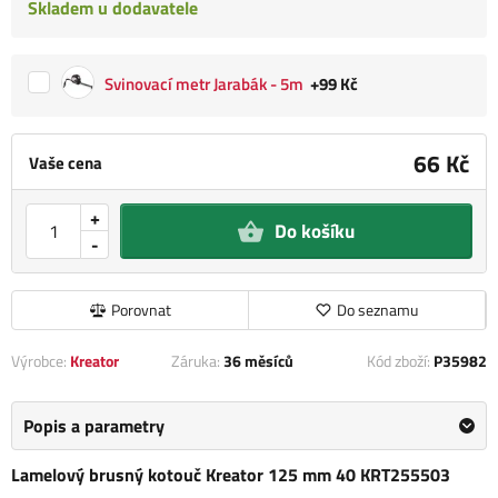
Skladem u dodavatele
Svinovací metr Jarabák - 5m
+99 Kč
66 Kč
Vaše cena
+
Do košíku
-
Porovnat
Do seznamu
Výrobce:
Kreator
Záruka:
36 měsíců
Kód zboží:
P35982
Popis a parametry
Lamelový brusný kotouč Kreator 125 mm 40 KRT255503