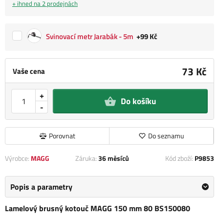
+ ihned na 2 prodejnách
Svinovací metr Jarabák - 5m
+99 Kč
73 Kč
Vaše cena
+
Do košíku
-
Porovnat
Do seznamu
Výrobce:
MAGG
Záruka:
36 měsíců
Kód zboží:
P9853
Popis a parametry
Lamelový brusný kotouč MAGG 150 mm 80 BS150080