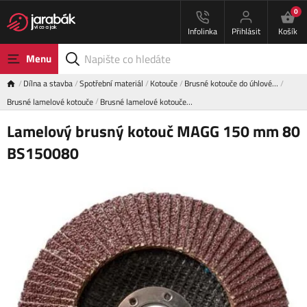
0
Infolinka
Přihlásit
Košík
Menu
Dílna a stavba
Spotřební materiál
Kotouče
Brusné kotouče do úhlové…
Brusné lamelové kotouče
Brusné lamelové kotouče…
Lamelový brusný kotouč MAGG 150 mm 80
BS150080