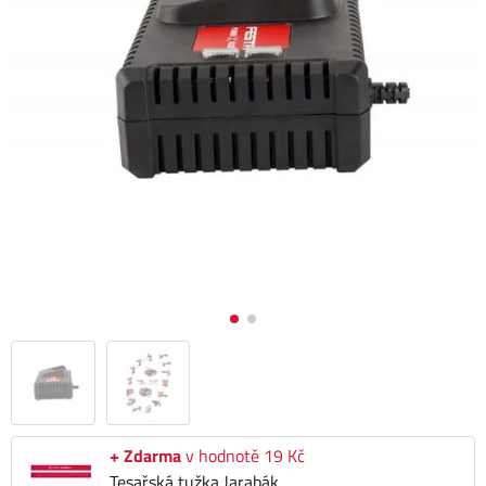
+ Zdarma
v hodnotě 19 Kč
Tesařská tužka Jarabák