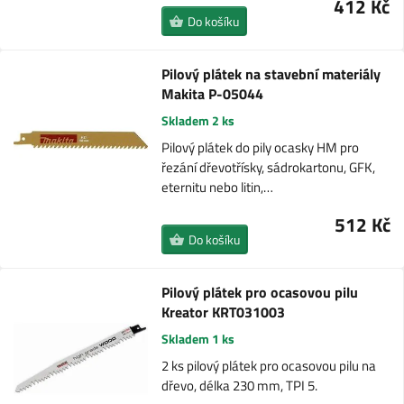
412 Kč
Do košíku
Pilový plátek na stavební materiály
Makita P-05044
Skladem 2 ks
Pilový plátek do pily ocasky HM pro
řezání dřevotřísky, sádrokartonu, GFK,
eternitu nebo litin,…
512 Kč
Do košíku
Pilový plátek pro ocasovou pilu
Kreator KRT031003
Skladem 1 ks
2 ks pilový plátek pro ocasovou pilu na
dřevo, délka 230 mm, TPI 5.