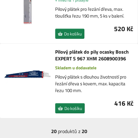
+ ihned na 1 prodejně
Pilový plátek pro řezání dřeva, max.
tloušťka řezu 190 mm, 5 ks v balení.
520 Kč
Do košíku
Pilový plátek do pily ocasky Bosch
EXPERT S 967 XHM 2608900396
Skladem u dodavatele
Pilový plátek s dlouhou životností pro
řezání dřeva s kovem, max. kapacita
řezu 100 mm.
416 Kč
Do košíku
20
produktů z
20