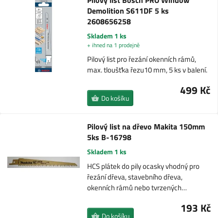
Pilový list Bosch PRO Window
Demolition S611DF 5 ks
2608656258
Skladem 1 ks
+ ihned na 1 prodejně
Pilový list pro řezání okenních rámů,
max. tloušťka řezu10 mm, 5 ks v balení.
499 Kč
Do košíku
Pilový list na dřevo Makita 150mm
5ks B-16798
Skladem 1 ks
HCS plátek do pily ocasky vhodný pro
řezání dřeva, stavebního dřeva,
okenních rámů nebo tvrzených…
193 Kč
Do košíku