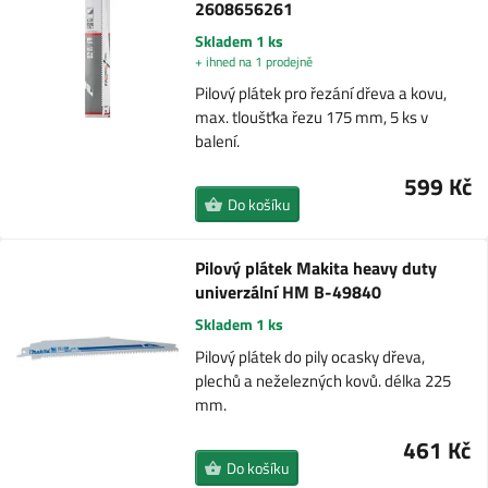
2608656261
Skladem 1 ks
+ ihned na 1 prodejně
Pilový plátek pro řezání dřeva a kovu,
max. tloušťka řezu 175 mm, 5 ks v
balení.
599 Kč
Do košíku
Pilový plátek Makita heavy duty
univerzální HM B-49840
Skladem 1 ks
Pilový plátek do pily ocasky dřeva,
plechů a neželezných kovů. délka 225
mm.
461 Kč
Do košíku