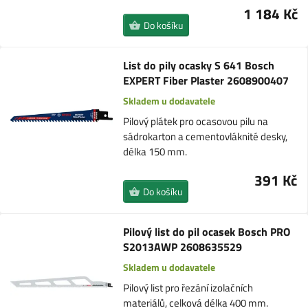
1 184 Kč
Do košíku
List do pily ocasky S 641 Bosch
EXPERT Fiber Plaster 2608900407
Skladem u dodavatele
Pilový plátek pro ocasovou pilu na
sádrokarton a cementovláknité desky,
délka 150 mm.
391 Kč
Do košíku
Pilový list do pil ocasek Bosch PRO
S2013AWP 2608635529
Skladem u dodavatele
Pilový list pro řezání izolačních
materiálů, celková délka 400 mm.