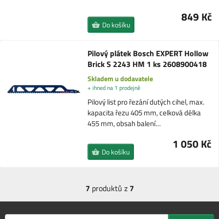
849 Kč
Do košíku
Pilový plátek Bosch EXPERT Hollow
Brick S 2243 HM 1 ks 2608900418
Skladem u dodavatele
+ ihned na 1 prodejně
Pilový list pro řezání dutých cihel, max.
kapacita řezu 405 mm, celková délka
455 mm, obsah balení…
1 050 Kč
Do košíku
7
produktů z
7