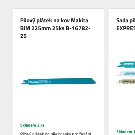
Pilový plátek na kov Makita
Sada p
BiM 225mm 25ks B-16782-
EXPRE
25
Skladem 3 ks
Skladem 1
Pilový plátek do pily ocasky pro řezání