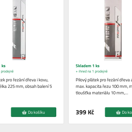
 ks
Skladem 1 ks
 prodejně
+ ihned na 1 prodejně
tek pro řezání dřeva i kovu,
Pilový plátek pro řezání dřeva 
élka 225 mm, obsah balení 5
max. kapacita řezu 100 mm, 
tloušťka materiálu 10 mm,…
399 Kč
Do košíku
Do ko