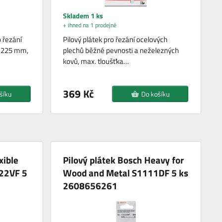
Skladem 1 ks
+ ihned na 1 prodejně
o řezání
Pilový plátek pro řezání ocelových
ka 225 mm,
plechů běžné pevnosti a neželezných
kovů, max. tloušťka…
369 Kč
šíku
Do košíku
xible
Pilový plátek Bosch Heavy for
22VF 5
Wood and Metal S1111DF 5 ks
2608656261