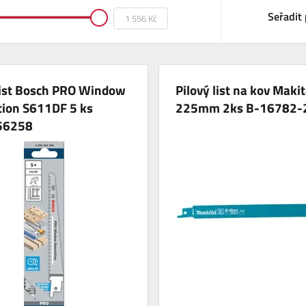
Seřadit 
list Bosch PRO Window
Pilový list na kov Maki
tion S611DF 5 ks
225mm 2ks B-16782-
56258