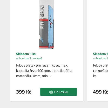
Skladem 1 ks
Skladem 1
+ ihned na 1 prodejně
+ ihned na 1
Pilový plátek pro řezání kovu, max.
Pilový plá
kapacita řezu 100 mm, max. tloušťka
celková d
materiálu 8 mm, min.…
ks.
399 Kč
499 Kč
Do košíku