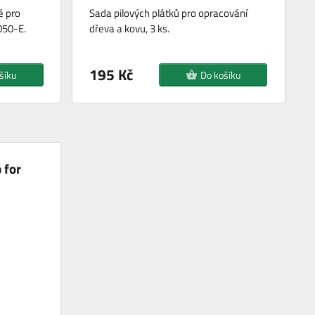
é pro
Sada pilových plátků pro opracování
50-E.
dřeva a kovu, 3 ks.
195 Kč
šíku
Do košíku
 for