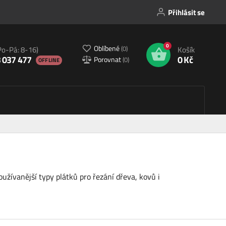
Přihlásit se
0
Oblíbené
(
0
)
Po-Pá: 8-16)
Košík
 037 477
0 Kč
Porovnat
(
0
)
OFFLINE
oužívanější typy plátků pro řezání dřeva, kovů i