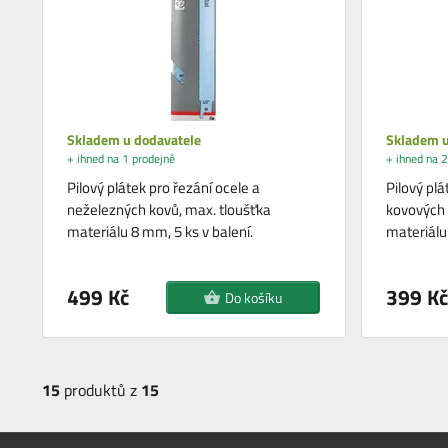
Skladem u dodavatele
Skladem u
+ ihned na 1 prodejně
+ ihned na 2
Pilový plátek pro řezání ocele a
Pilový plá
neželezných kovů, max. tloušťka
kovových 
materiálu 8 mm, 5 ks v balení.
materiálu
499 Kč
399 Kč
Do košíku
15
produktů z
15