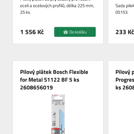
oceli a ocelových profilů, délka 225 mm,
Sada pil
25 ks.
05153.
1 556 Kč
233 Kč
Do košíku
Pilový plátek Bosch Flexible
Pilový 
for Metal S1122 BF 5 ks
Progres
2608656019
ks 260