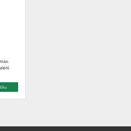
 max.
alení.
šíku