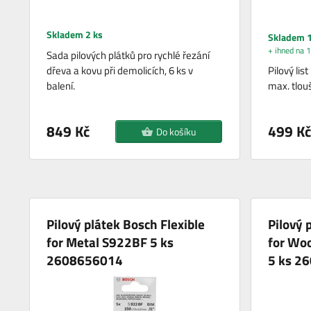
Skladem 2 ks
Skladem 1
+ ihned na 1
Sada pilových plátků pro rychlé řezání
dřeva a kovu při demolicích, 6 ks v
Pilový lis
balení.
max. tlou
849 Kč
499 Kč
Do košíku
Pilový plátek Bosch Flexible
Pilový 
for Metal S922BF 5 ks
for Wo
2608656014
5 ks 2