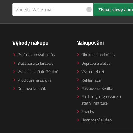
i
Získat slevy a n
Výhody nákupu
Nakupování
Proč nakupovat u nás
Obchodní podmínky
3letá záruka Jarabák
Doprava a platba
Vrácení zboží do 30 dnů
Vrácení zboží
Prodloužená záruka
Reklamace
Doprava Jarabák
Poškozená zásilka
Pro firmy, organizace a
státní instituce
Značky
Hodnocení služeb