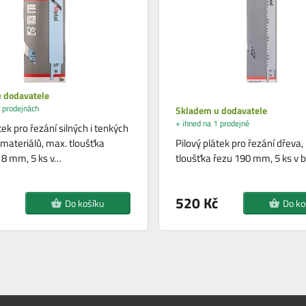
 dodavatele
 prodejnách
Skladem u dodavatele
+ ihned na 1 prodejně
tek pro řezání silných i tenkých
materiálů, max. tloušťka
Pilový plátek pro řezání dřeva,
 8 mm, 5 ks v…
tloušťka řezu 190 mm, 5 ks v b
520 Kč
Do košíku
Do ko