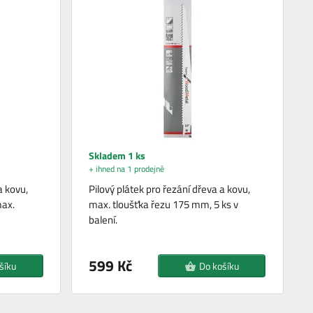
Skladem 1 ks
+ ihned na 1 prodejně
a kovu,
Pilový plátek pro řezání dřeva a kovu,
max.
max. tloušťka řezu 175 mm, 5 ks v
balení.
599 Kč
šíku
Do košíku