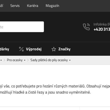
ží
Servis
Kariéra
Magazín
Infolinka
(
+420 313
 dárky
Výprodej
Značky
Pro ocasky
Sady plátků do pily ocasky
jí vše, co potřebujete pro řezání různých materiálů. Obsahují nejp
možňují hladké a čisté řezy a jsou snadno vyměnitelné.