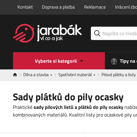
Kontakt
Doprava a platba
Reklamace
Vrácení zbo
Vyberte si kategorii
Tipy na
Dílna a stavba
Spotřební materiál
Pilové plátky a listy
Sady plátků do pily ocasky
Praktické
sady pilových listů a plátků do pily ocasky
nabíze
kombinovaných materiálů. Kvalitní listy pro ocaskové pily u