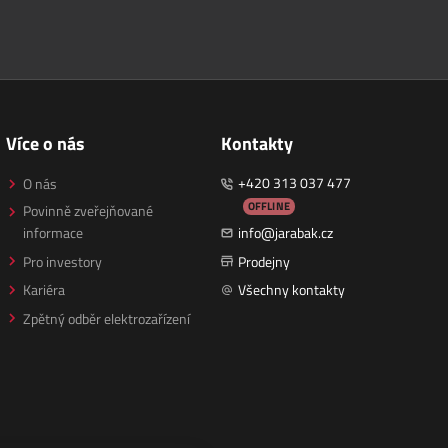
Více o nás
Kontakty
+420 313 037 477
O nás
OFFLINE
Povinně zveřejňované
informace
info@jarabak.cz
Pro investory
Prodejny
Kariéra
Všechny kontakty
Zpětný odběr elektrozařízení