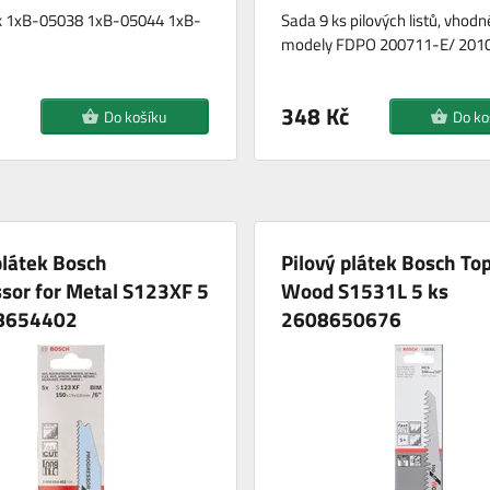
ek 1xB-05038 1xB-05044 1xB-
Sada 9 ks pilových listů, vhodn
modely FDPO 200711-E/ 2010
348 Kč
Do košíku
Do ko
plátek Bosch
Pilový plátek Bosch Top
sor for Metal S123XF 5
Wood S1531L 5 ks
8654402
2608650676