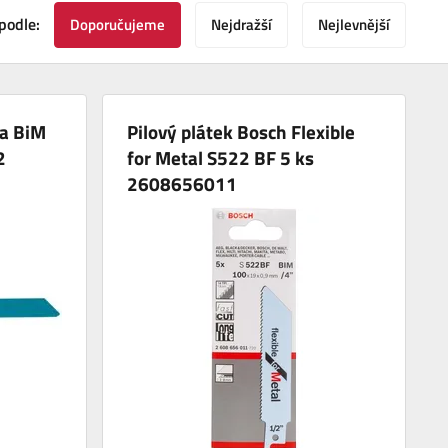
podle:
Doporučujeme
Nejdražší
Nejlevnější
ta BiM
Pilový plátek Bosch Flexible
2
for Metal S522 BF 5 ks
2608656011