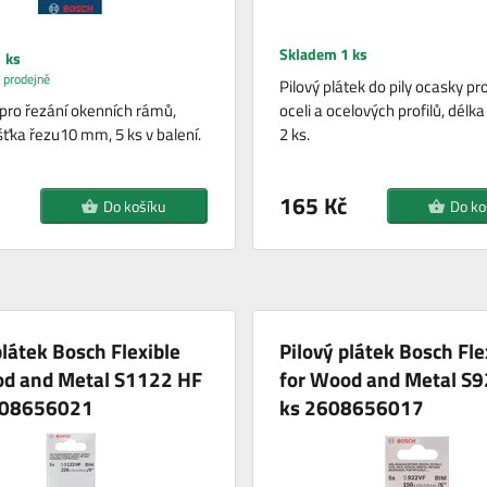
Skladem 1 ks
 ks
 prodejně
Pilový plátek do pily ocasky pr
t pro řezání okenních rámů,
oceli a ocelových profilů, dél
šťka řezu10 mm, 5 ks v balení.
2 ks.
165 Kč
Do košíku
Do ko
plátek Bosch Flexible
Pilový plátek Bosch Fle
od and Metal S1122 HF
for Wood and Metal S9
608656021
ks 2608656017