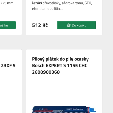
ka 225 mm,
řezání dřevotřísky, sádrokartonu, GFK,
eternitu nebo litin,…
512 Kč
ošíku
Do košíku
Pilový plátek do pily ocasky
S123XF 5
Bosch EXPERT S 1155 CHC
2608900368