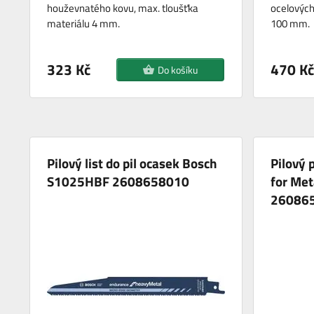
houževnatého kovu, max. tloušťka
ocelových
materiálu 4 mm.
100 mm.
323 Kč
470 Kč
Do košíku
Pilový list do pil ocasek Bosch
Pilový 
S1025HBF 2608658010
for Met
26086