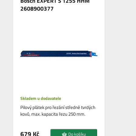
Bosch EXPERT S 1255 HHM
2608900377
Skladem u dodavatele
Pilový plátek pro řezání středně tvrdých
kovů, max. kapacita řezu 250 mm.
679 Kč
Do košíku