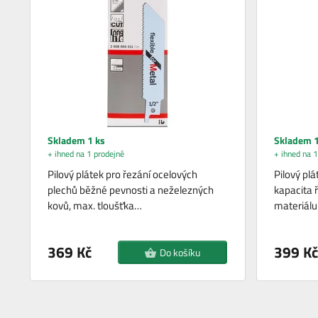
Skladem 1 ks
Skladem 1
+ ihned na 1 prodejně
+ ihned na 1
Pilový plátek pro řezání ocelových
Pilový plá
plechů běžné pevnosti a neželezných
kapacita 
kovů, max. tloušťka…
materiál
369 Kč
399 Kč
Do košíku