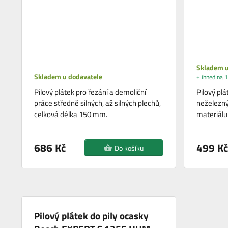
Skladem u
Skladem u dodavatele
+ ihned na 1
Pilový plátek pro řezání a demoliční
Pilový plá
práce středně silných, až silných plechů,
neželezný
celková délka 150 mm.
materiálu 
686 Kč
499 Kč
Do košíku
Pilový plátek do pily ocasky