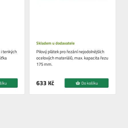
Skladem u dodavatele
 i tenkých
Pilový plátek pro řezání nejodolnějších
šťka
ocelových materiálů, max. kapacita řezu
175 mm.
633 Kč
šíku
Do košíku