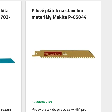
akita
Pilový plátek na stavební
6782-
materiály Makita P-05044
Skladem 2 ks
o řezání
Pilový plátek do pily ocasky HM pro