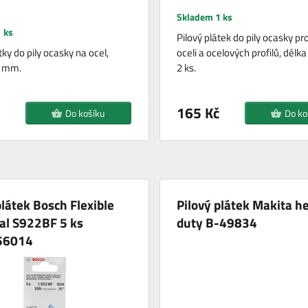
Skladem 1 ks
 ks
Pilový plátek do pily ocasky pr
tky do pily ocasky na ocel,
oceli a ocelových profilů, dél
5 mm.
2 ks.
165 Kč
Do košíku
Do ko
plátek Bosch Flexible
Pilový plátek Makita h
al S922BF 5 ks
duty B-49834
56014