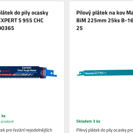
plátek do pily ocasky
Pilový plátek na kov M
EXPERT S 955 CHC
BiM 225mm 25ks B-1
00365
25
 ks
Skladem 3 ks
 prodejně
tek pro řezání nejodolnějších
Pilový plátek do pily ocasky pr