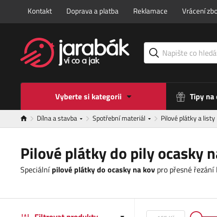
Kontakt
Doprava a platba
Reklamace
Vrácení zbo
Vyberte si kategorii
Tipy na
Dílna a stavba
Spotřební materiál
Pilové plátky a listy
Pilové plátky do pily ocasky 
Speciální
pilové plátky do ocasky na kov
pro přesné řezání 