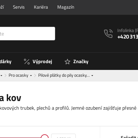
ží
Servis
Kariéra
Magazín
Infolinka
(
+420 313
 dárky
Výprodej
Značky
Pro ocasky
Pilové plátky do pily ocasky…
na kov
kovových trubek, plechů a profilů. Jemné ozubení zajišťuje přesné a
Seřadit 