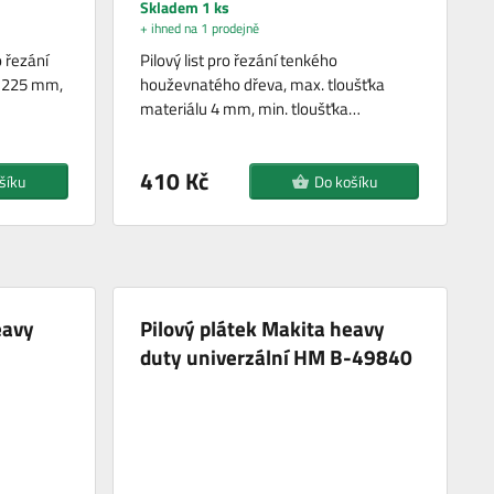
Skladem 1 ks
+ ihned na 1 prodejně
o řezání
Pilový list pro řezání tenkého
ka 225 mm,
houževnatého dřeva, max. tloušťka
materiálu 4 mm, min. tloušťka…
410 Kč
šíku
Do košíku
eavy
Pilový plátek Makita heavy
duty univerzální HM B-49840