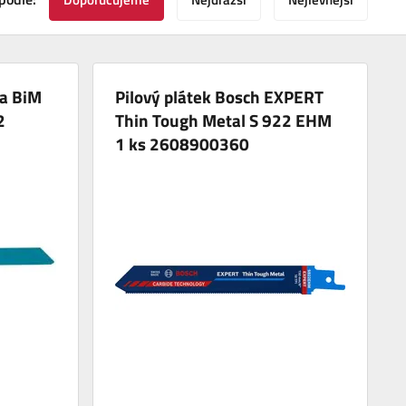
ta BiM
Pilový plátek Bosch EXPERT
2
Thin Tough Metal S 922 EHM
1 ks 2608900360