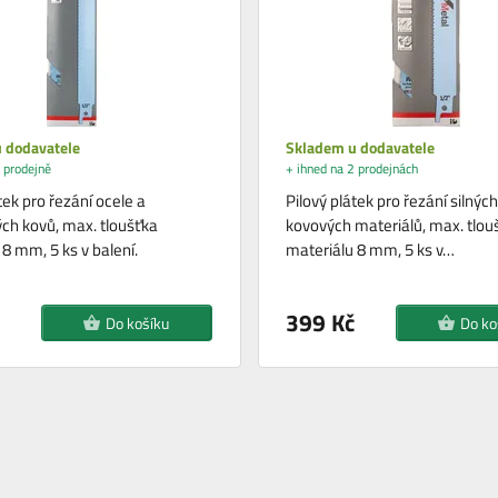
 dodavatele
Skladem u dodavatele
 prodejně
+ ihned na 2 prodejnách
tek pro řezání ocele a
Pilový plátek pro řezání silných
ch kovů, max. tloušťka
kovových materiálů, max. tlou
8 mm, 5 ks v balení.
materiálu 8 mm, 5 ks v…
399 Kč
Do košíku
Do ko