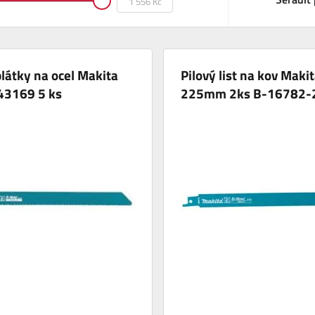
plátky na ocel Makita
Pilový list na kov Maki
43169 5 ks
225mm 2ks B-16782-