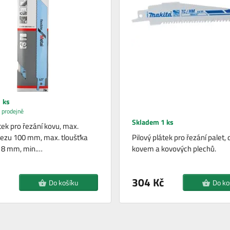
 ks
 prodejně
Skladem 1 ks
tek pro řezání kovu, max.
řezu 100 mm, max. tloušťka
Pilový plátek pro řezání palet, 
u 8 mm, min.…
kovem a kovových plechů.
304 Kč
Do košíku
Do ko