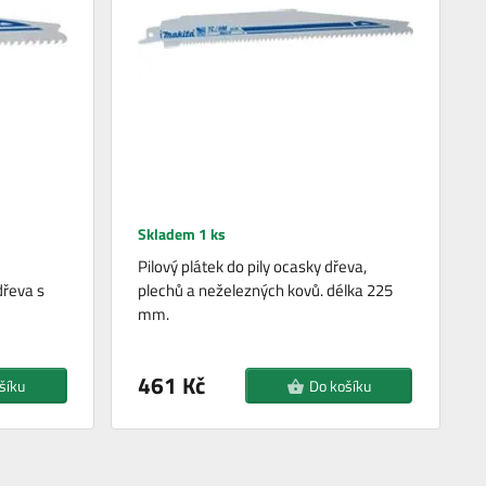
Skladem 1 ks
Pilový plátek do pily ocasky dřeva,
dřeva s
plechů a neželezných kovů. délka 225
mm.
461 Kč
šíku
Do košíku