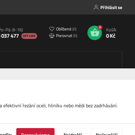
Přihlásit se
0
Oblíbené
(
0
)
Po-Pá: 8-16)
Košík
 037 477
0 Kč
Porovnat
(
0
)
OFFLINE
 efektivní řezání oceli, hliníku nebo mědi bez zadrhávání.
podle:
Doporučujeme
Nejdražší
Nejlevnější