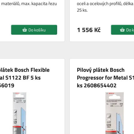
 materiálů, max. kapacita řezu
oceli a ocelových profilů, dél
25 ks.
1 556 Kč
Do košíku
Do k
plátek Bosch Flexible
Pilový plátek Bosch
al S1122 BF 5 ks
Progressor for Metal 
56019
ks 2608654402