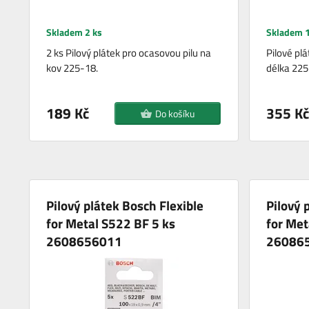
Skladem 2 ks
Skladem 1
2 ks Pilový plátek pro ocasovou pilu na
Pilové plá
kov 225-18.
délka 22
189 Kč
355 Kč
Do košíku
Pilový plátek Bosch Flexible
Pilový 
for Metal S522 BF 5 ks
for Met
2608656011
26086