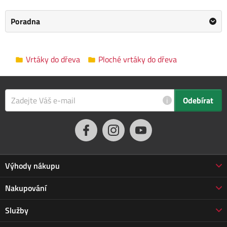
Balení hmotnost: 0.054 kg
Poradna
Kategorie
Ploché vrtáky do dřeva
Výrobce
Kreator
/
Informace o výrobci
Vrtáky do dřeva
Ploché vrtáky do dřeva
Rozměry balení
5.0 x 2.0 x 22.0 cm
i
Odebírat
Výhody nákupu
Proč nakupovat u nás
Nakupování
3letá záruka Jarabák
Obchodní podmínky
Služby
Vrácení zboží do 30 dnů
Doprava a platba