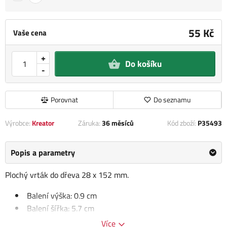
55 Kč
Vaše cena
+
Do košíku
-
Porovnat
Do seznamu
Výrobce:
Kreator
Záruka:
36 měsíců
Kód zboží:
P35493
Popis a parametry
Plochý vrták do dřeva 28 x 152 mm
.
Balení výška: 0.9 cm
Balení šířka: 5.7 cm
Balení délka: 23.5 cm
Více