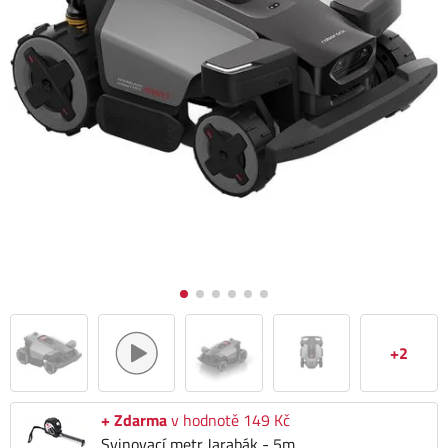
+2
+ Zdarma
v hodnotě 149 Kč
Svinovací metr Jarabák - 5m