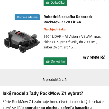
Do košíku
Robotická sekačka Roborock
Doprava zdarma
RockMow Z120 LiDAR
Na objednávku
360° LiDAR + AI Vision + VSLAM, max.
sklon 80 %, pro trávníky do 2000 m²,
záběr 24 cm, síť 4G,…
67 999 Kč
Do košíku
4
produktů z
4
Jaký model z řady RockMow Z1 vybrat?
Série RockMow Z1 zahrnuje hned čtveřici robotických sekaček,
které se liší
doporučenou plochou sečení a kapacitou