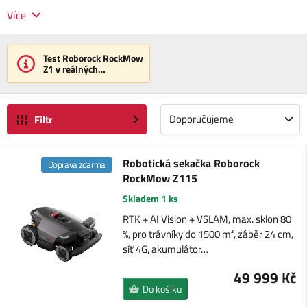
Více
Test Roborock RockMow
Z1 v reálných
podmínkách
Doporučujeme
Filtr
Robotická sekačka Roborock
Doprava zdarma
RockMow Z115
Skladem 1 ks
RTK + AI Vision + VSLAM, max. sklon 80
%, pro trávníky do 1500 m², záběr 24 cm,
síť 4G, akumulátor…
49 999 Kč
Do košíku