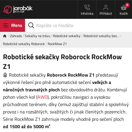
0
Infolinka
Přihlásit
Košík
Menu
Zahrada
Sekačky na trávu
Robotické sekačky
Robotické sekačky bez…
Robotické sekačky Roborock
RockMow Z1
Robotické sekačky Roborock RockMow
Z1
🤖 Robotické sekačky
Roborock RockMow Z1
představují
výkonné řešení pro plně automatické sečení
velkých a
náročných travnatých ploch
bez obvodového drátu. Kombinují
pohon všech kol (
AWD
), pokročilou navigaci a vysokou
průchodnost terénem, díky čemuž zajišťují stabilní a spolehlivý
provoz i na rozsáhlých, svažitých či jinak členitých pozemcích.
Série RockMow Z1 zahrnuje modely vhodné pro sečení ploch
od 1500 až do 5000 m²
.