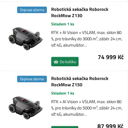
Robotická sekačka Roborock
Doprava zdarma
RockMow Z130
Skladem 1 ks
RTK + AI Vision + VSLAM, max. sklon 80
%, pro trávníky do 3000 m², záběr 24 cm,
síť 4G, akumulátor…
74 999 Kč
Do košíku
Robotická sekačka Roborock
Doprava zdarma
RockMow Z150
Skladem 1 ks
RTK + AI Vision + VSLAM, max. sklon 80
%, pro trávníky do 5000 m², záběr 24 cm,
síť 4G, akumulátor…
87 999 Kč