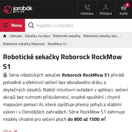
0
Infolinka
Přihlásit
Košík
Menu
Zahrada
Sekačky na trávu
Robotické sekačky
Robotické sekačky bez…
Robotické sekačky Roborock
RockMow S1
Robotické sekačky Roborock RockMow
S1
🤖 Série robotických sekaček
Roborock RockMow S1
přináší
pohodlné a efektivní sečení bez obvodového drátu a
zbytečných zásahů. Nabízí intuitivní ovládání v aplikaci, sečení
okrajů bez nutnosti příslušenství, snadné spuštění i chytré
mapování pomocí AI, které zajišťuje přesný pohyb a stabilní
výkon i v členitějších zahradách. Série RockMow S1 zahrnuje
modely vhodné pro sečení ploch
do 800 až 1500 m²
.
Více