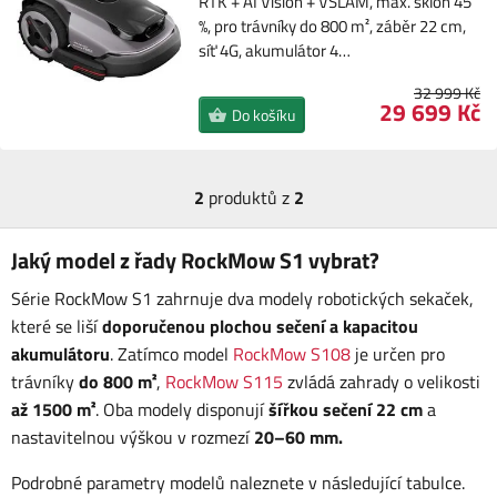
RTK + AI Vision + VSLAM, max. sklon 45
%, pro trávníky do 800 m², záběr 22 cm,
síť 4G, akumulátor 4…
32 999 Kč
29 699 Kč
Do košíku
2
produktů z
2
Jaký model z řady RockMow S1 vybrat?
Série RockMow S1 zahrnuje dva modely robotických sekaček,
které se liší
doporučenou plochou sečení a kapacitou
akumulátoru
. Zatímco model
RockMow S108
je určen pro
trávníky
do 800 m²
,
RockMow S115
zvládá zahrady o velikosti
až 1500 m²
. Oba modely disponují
šířkou sečení 22 cm
a
nastavitelnou výškou v rozmezí
20–60 mm.
Podrobné parametry modelů naleznete v následující tabulce.