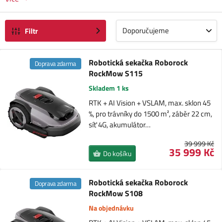
Doporučujeme
Filtr
Robotická sekačka Roborock
Doprava zdarma
RockMow S115
Skladem 1 ks
RTK + AI Vision + VSLAM, max. sklon 45
%, pro trávníky do 1500 m², záběr 22 cm,
síť 4G, akumulátor…
39 999 Kč
35 999 Kč
Do košíku
Robotická sekačka Roborock
Doprava zdarma
RockMow S108
Na objednávku