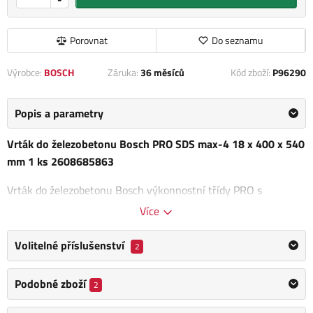
Porovnat
Do seznamu
Výrobce:
BOSCH
Záruka:
36 měsíců
Kód zboží:
P96290
Popis a parametry
Vrták do železobetonu Bosch PRO SDS max-4 18 x 400 x 540
mm 1 ks 2608685863
Vrták do železobetonu Bosch výkonnostní třídy PRO s
uchycením SDS max-4 je navržen pro profesionály, kteří
Více
potřebují spolehlivý nástroj pro vrtání přesných otvorů do
železobetonu. Tento vrták se vyznačuje
vysoce odolnou
Volitelné příslušenství
2
čtyřbřitou hlavou
, která je vyrobena z kvalitního slinutého
karbidu. Díky robustní konstrukci je vrták odolný proti
Podobné zboží
2
zaseknutí či zlomení, i při nárazu na výztuž.