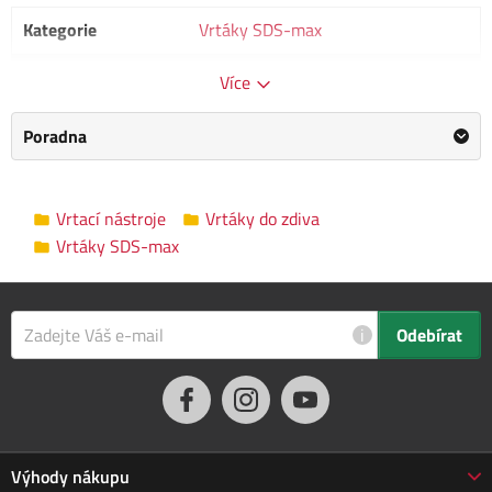
Kategorie
Vrtáky SDS-max
Výrobce
MAGG
/
Informace o výrobci
Více
Rozměry balení
2.0 x 89.0 x 2.0 cm
Poradna
Vrtací nástroje
Vrtáky do zdiva
Vrtáky SDS-max
i
Odebírat
Výhody nákupu