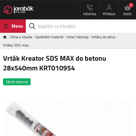
0
Infolinka
Přihlásit
Košík
Menu
Dílna a stavba
Spotřební materiál
Vrtací nástroje
Vrtáky do zdiva
Vrtáky SDS-max
Vrták Kreator SDS MAX do betonu
28x540mm KRT010954
Dárek zdarma