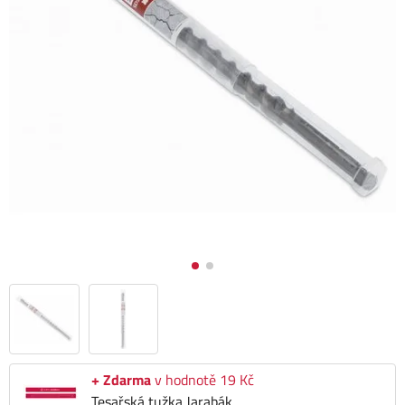
+ Zdarma
v hodnotě 19 Kč
Tesařská tužka Jarabák