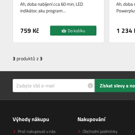
Ah, doba nabíjení cca 60 min, LED
Ah, doba 
indikátor, aku program…
Powerplu
759 Kč
1 234 
Do košíku
3
produktů z
3
i
Získat slevy a n
Výhody nákupu
Nakupování
Proč nakupovat u nás
Obchodní podmínky