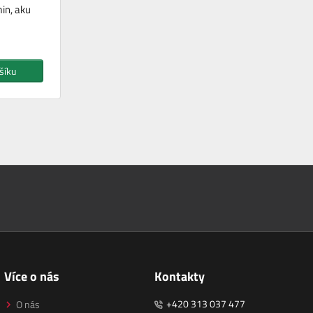
in, aku
šíku
Více o nás
Kontakty
+420 313 037 477
O nás