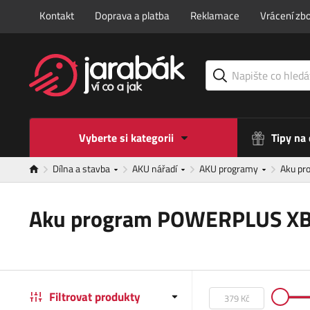
Kontakt
Doprava a platba
Reklamace
Vrácení zbo
Vyberte si kategorii
Tipy na
Dílna a stavba
AKU nářadí
AKU programy
Aku p
Aku program POWERPLUS X
Filtrovat produkty