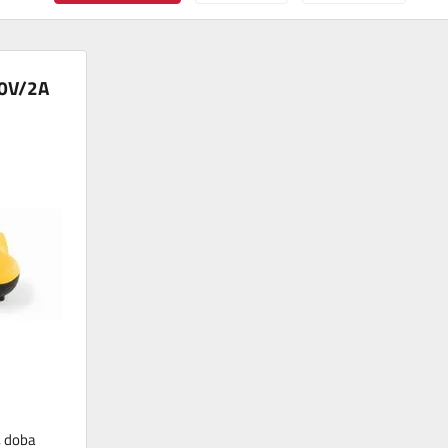
20V/2A
, doba