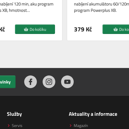
nabíjení 120 min, aku program
nabíjení akumulátoru 60/120m
s XB, hmotnost…
program Powerplus XB.
Kč
379 Kč
Do košíku
Do ko
ovinky
Služby
Aktuality a informace
Servis
Magazín