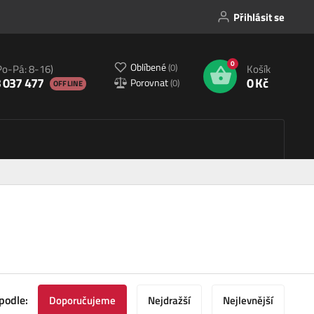
Přihlásit se
0
Oblíbené
(
0
)
Po-Pá: 8-16)
Košík
 037 477
0 Kč
Porovnat
(
0
)
OFFLINE
podle:
Doporučujeme
Nejdražší
Nejlevnější