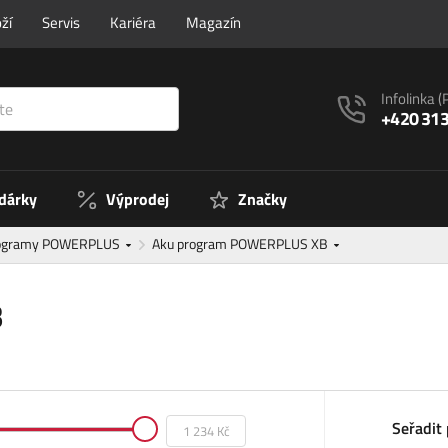
ží
Servis
Kariéra
Magazín
Infolinka
(
+420 313
 dárky
Výprodej
Značky
rogramy POWERPLUS
Aku program POWERPLUS XB
B
Seřadit 