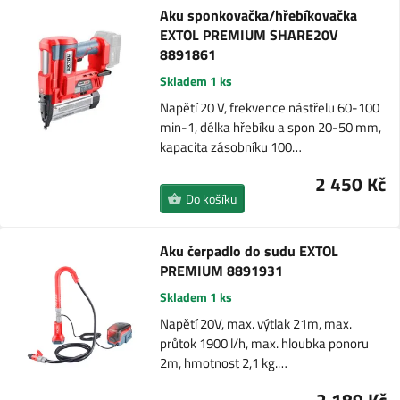
Aku sponkovačka/hřebíkovačka
EXTOL PREMIUM SHARE20V
8891861
Skladem 1 ks
Napětí 20 V, frekvence nástřelu 60-100
min-1, délka hřebíku a spon 20-50 mm,
kapacita zásobníku 100…
2 450 Kč
Do košíku
Aku čerpadlo do sudu EXTOL
PREMIUM 8891931
Skladem 1 ks
Napětí 20V, max. výtlak 21m, max.
průtok 1900 l/h, max. hloubka ponoru
2m, hmotnost 2,1 kg.…