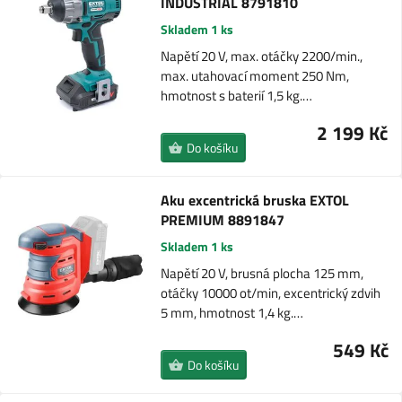
INDUSTRIAL 8791810
Skladem 1 ks
Napětí 20 V, max. otáčky 2200/min.,
max. utahovací moment 250 Nm,
hmotnost s baterií 1,5 kg.…
2 199 Kč
Do košíku
Aku excentrická bruska EXTOL
PREMIUM 8891847
Skladem 1 ks
Napětí 20 V, brusná plocha 125 mm,
otáčky 10000 ot/min, excentrický zdvih
5 mm, hmotnost 1,4 kg.…
549 Kč
Do košíku