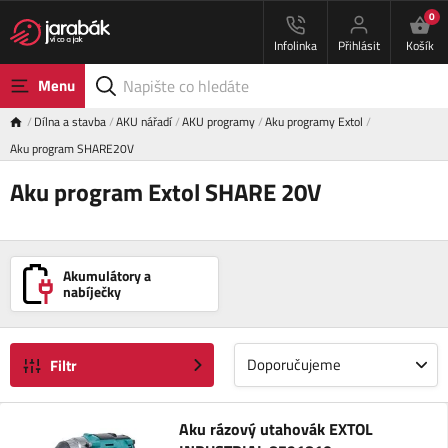
0
Infolinka
Přihlásit
Košík
Menu
Dílna a stavba
AKU nářadí
AKU programy
Aku programy Extol
Aku program SHARE20V
Aku program Extol SHARE 20V
Akumulátory a
nabíječky
Doporučujeme
Filtr
Aku rázový utahovák EXTOL