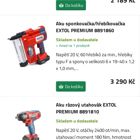
2 189 Kč
Do košíku
Aku sponkovačka/hřebíkovačka
EXTOL PREMIUM 8891860
Skladem u dodavatele
+ ihned na 1 prodejně
Napětí 20 V, 60 hřebíků za min., hřebíky
typu F a spony o velikosti 6 x 19-40 x 1,2
x 1,0 mm,…
3 290 Kč
Do košíku
Aku rázový utahovák EXTOL
PREMIUM 8891810
Skladem u dodavatele
Napětí 20 V, otáčky 2400 ot/min, max.
utahovací moment 180 Nm, hmotnost