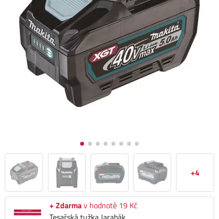
+4
+ Zdarma
v hodnotě 19 Kč
Tesařská tužka Jarabák