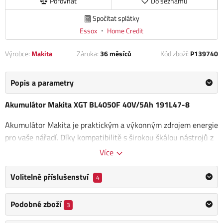
Porovnat
Do seznamu
Spočítat splátky
Essox
・
Home Credit
Výrobce:
Makita
Záruka:
36 měsíců
Kód zboží:
P139740
Popis a parametry
Akumulátor Makita XGT BL4050F 40V/5Ah 191L47-8
Akumulátor Makita je praktickým a výkonným zdrojem energie
pro vaše nářadí. Díky kompatibilitě s širokou škálou nástrojů z
aku programu Makita XGT 40 V
, Vám zajistí dlouhou
Více
nepřerušovanou práci.
Volitelné příslušenství
4
Pro profesionály, kteří potřebují zvládnout velké množství
úkolů, je záložní akumulátor nepostradatelným
Podobné zboží
3
pomocníkem.
LED indikátor na akumulátoru
jasně zobrazuje
zbývající kapacitu, což vám umožňuje efektivně plánovat práci