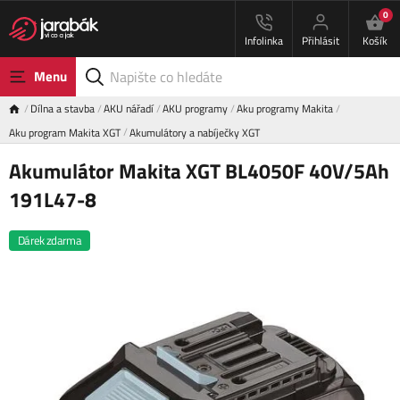
0
Infolinka
Přihlásit
Košík
Menu
Dílna a stavba
AKU nářadí
AKU programy
Aku programy Makita
Aku program Makita XGT
Akumulátory a nabíječky XGT
Akumulátor Makita XGT BL4050F 40V/5Ah
191L47-8
Dárek zdarma