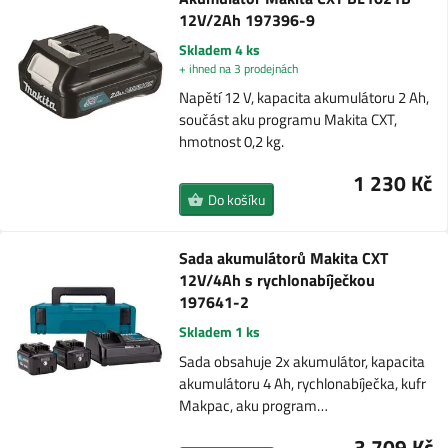
12V/2Ah 197396-9
Skladem 4 ks
+ ihned na 3 prodejnách
Napětí 12 V, kapacita akumulátoru 2 Ah,
součást aku programu Makita CXT,
hmotnost 0,2 kg.
1 230 Kč
Do košíku
Sada akumulátorů Makita CXT
12V/4Ah s rychlonabíječkou
197641-2
Skladem 1 ks
Sada obsahuje 2x akumulátor, kapacita
akumulátoru 4 Ah, rychlonabíječka, kufr
Makpac, aku program…
3 709 Kč