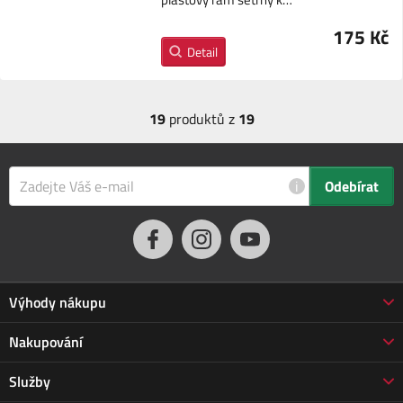
175 Kč
Detail
19
produktů z
19
i
Odebírat
Výhody nákupu
Proč nakupovat u nás
Nakupování
3letá záruka Jarabák
Obchodní podmínky
Služby
Vrácení zboží do 30 dnů
Doprava a platba