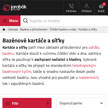
0
Infolinka
Přihlásit
Košík
Menu
Zahrada
Bazény a příslušenství
Čištění bazénu a vody
Kartáče a síťky
Bazénové kartáče a síťky
Kartáče a síťky
patří mezi základní příslušenství pro
údržbu
bazénu
. Kartáče slouží k ručnímu čištění stěn a dna, zatímco
síťky se používají k
zachycení nečistot z hladiny
. Vybrané
kartáče a síťky lze připojit ke standardním
teleskopickým
bazénovým tyčím
, takže si snadno nastavíte dosah podle
velikosti bazénu. Jsou vhodné pro použití jak u
nadzemních
,
tak i zapuštěných bazénů.
Doporučujeme
Filtr