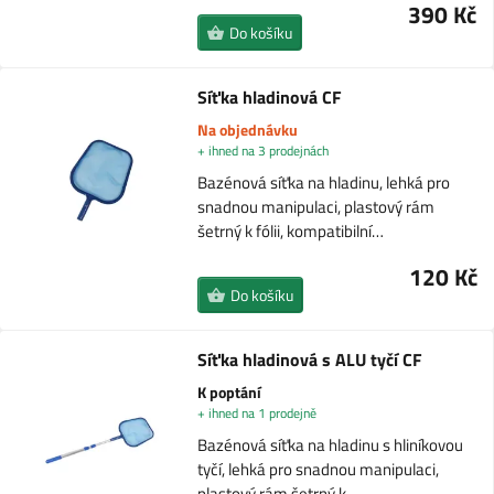
390 Kč
Do košíku
Síťka hladinová CF
Na objednávku
+ ihned na 3 prodejnách
Bazénová síťka na hladinu, lehká pro
snadnou manipulaci, plastový rám
šetrný k fólii, kompatibilní…
120 Kč
Do košíku
Síťka hladinová s ALU tyčí CF
K poptání
+ ihned na 1 prodejně
Bazénová síťka na hladinu s hliníkovou
tyčí, lehká pro snadnou manipulaci,
plastový rám šetrný k…