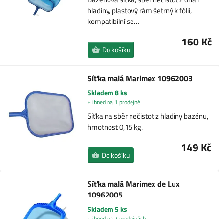
hladiny, plastový rám šetrný k fólii,
kompatibilní se…
160 Kč
Do košíku
Síťka malá Marimex 10962003
Skladem 8 ks
+ ihned na 1 prodejně
Síťka na sběr nečistot z hladiny bazénu,
hmotnost 0,15 kg.
149 Kč
Do košíku
Síťka malá Marimex de Lux
10962005
Skladem 5 ks
+ ihned na 2 prodejnách