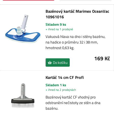
Bazénový kartáč Marimex OceanVac
10961016
Skladem 9 ks
+ ihned na 1 prodejně
Vakuová hlava na dno i stěny bazénu,
na hadice o průměru 32 i 38 mm,
hmotnost 0,63 kg.
169 Kč
Do košíku
Kartáč 14 cm CF Profi
Skladem 1 ks
+ ihned na 2 prodejnách
Bazénový kartáč CF vhodný pro
odstranění nečistoty ze stěn a dna
bazénu.