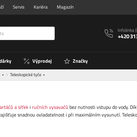
ží
Servis
Kariéra
Magazín
Infolinka
+420 31
 dárky
Výprodej
Značky
y
Teleskopické tyče
artáčů a síťek
i
ručních vysavačů
bez nutnosti vstupu do vody. Dí
zajišťuje snadnou ovladatelnost i při maximálním vysunutí. Teles