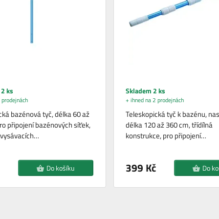
2 ks
Skladem 2 ks
 prodejnách
+ ihned na 2 prodejnách
cká bazénová tyč, délka 60 až
Teleskopická tyč k bazénu, nas
ro připojení bazénových síťek,
délka 120 až 360 cm, třídílná
 vysávacích…
konstrukce, pro připojení…
399 Kč
Do košíku
Do ko