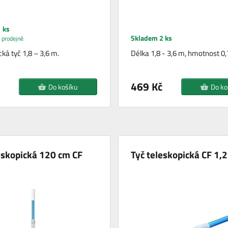
 ks
Skladem 2 ks
 prodejně
ká tyč 1,8 – 3,6 m.
Délka 1,8 - 3,6 m, hmotnost 0,
469 Kč
Do košíku
Do ko
eskopická 120 cm CF
Tyč teleskopická CF 1,2