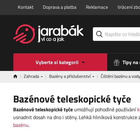
Kontakt
Doprava a platba
Reklamace
Vrácení zbo
Vyberte si kategorii
Tipy na
Zahrada
Bazény a příslušenství
Čištění bazénu a vod
Bazénové teleskopické tyče
Bazénové teleskopické tyče
umožňují pohodlné používání
k
usnadnit dosah na dno i stěny. Lehká hliníková konstrukce 
bazénu
.