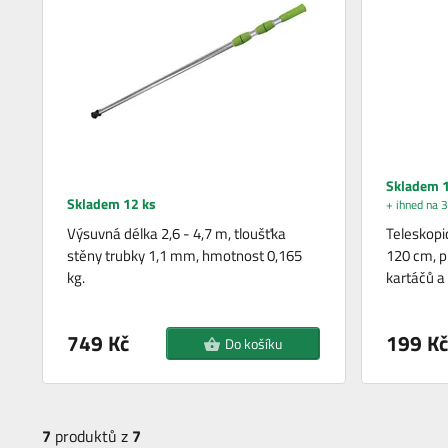
Skladem 1
Skladem 12 ks
+ ihned na 3
Výsuvná délka 2,6 - 4,7 m, tloušťka
Teleskopi
stěny trubky 1,1 mm, hmotnost 0,165
120 cm, p
kg.
kartáčů a
749 Kč
199 Kč
Do košíku
7
produktů z
7