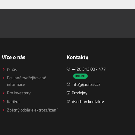
Více o nás
Kontakty
+420 313 037 477
O nás
ONLINE
Povinně zveřejňované
informace
info@jarabak.cz
Pro investory
Prodejny
Kariéra
Všechny kontakty
Zpětný odběr elektrozařízení