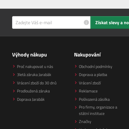
i
Získat slevy a n
Výhody nákupu
Nakupování
Proč nakupovat u nás
Obchodní podmínky
3letá záruka Jarabák
Doprava a platba
Vrácení zboží do 30 dnů
Vrácení zboží
Prodloužená záruka
Reklamace
Doprava Jarabák
Poškozená zásilka
Pro firmy, organizace a
státní instituce
Značky