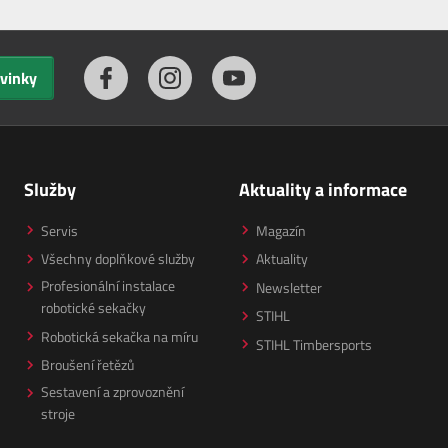
ovinky
Služby
Aktuality a informace
Servis
Magazín
Všechny doplňkové služby
Aktuality
Profesionální instalace
Newsletter
robotické sekačky
STIHL
Robotická sekačka na míru
STIHL Timbersports
Broušení řetězů
Sestavení a zprovoznění
stroje