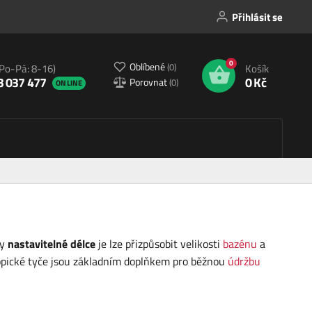
Přihlásit se
0
Oblíbené
(
0
)
(Po-Pá: 8-16)
Košík
3 037 477
0 Kč
Porovnat
(
0
)
ONLINE
ky
nastavitelné délce
je lze přizpůsobit velikosti
bazénu
a
kopické tyče jsou základním doplňkem pro běžnou
údržbu