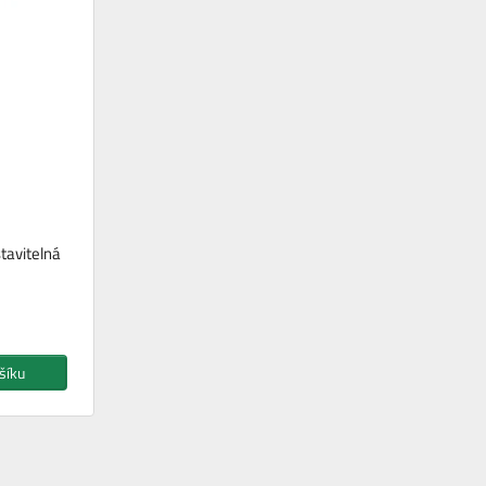
tavitelná
šíku