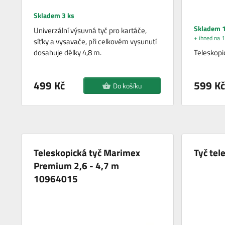
Skladem 3 ks
Skladem 1
Univerzální výsuvná tyč pro kartáče,
+ ihned na 1
síťky a vysavače, při celkovém vysunutí
dosahuje délky 4,8 m.
Teleskopic
499 Kč
599 Kč
Do košíku
Teleskopická tyč Marimex
Tyč tel
Premium 2,6 - 4,7 m
10964015