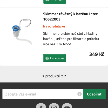
Skimmer závěsný k bazénu Intex
10622003
Na objednávku
Skimmer pro sběr nečistot z hladiny
bazénu, určeno pro filtrace o průtoku
více než 3 m3/hod.,…
349 Kč
Do košíku
7
produktů z
7
i
Odebírat