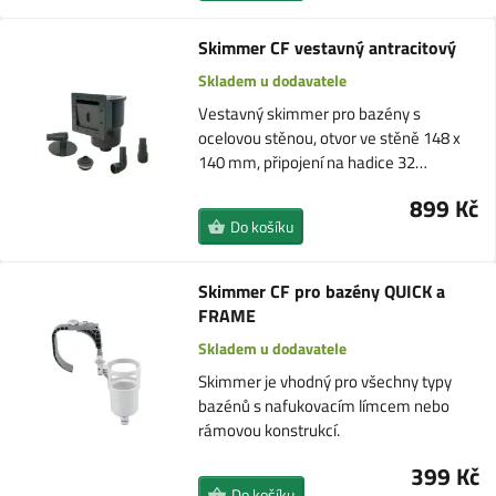
Skimmer CF vestavný antracitový
Skladem u dodavatele
Vestavný skimmer pro bazény s
ocelovou stěnou, otvor ve stěně 148 x
140 mm, připojení na hadice 32…
899 Kč
Do košíku
Skimmer CF pro bazény QUICK a
FRAME
Skladem u dodavatele
Skimmer je vhodný pro všechny typy
bazénů s nafukovacím límcem nebo
rámovou konstrukcí.
399 Kč
Do košíku