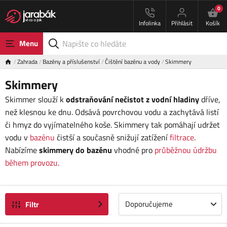
0
Infolinka
Přihlásit
Košík
Menu
Zahrada
Bazény a příslušenství
Čištění bazénu a vody
Skimmery
Skimmery
Skimmer slouží k
odstraňování nečistot z vodní hladiny
dříve,
než klesnou ke dnu. Odsává povrchovou vodu a zachytává listí
či hmyz do vyjímatelného koše. Skimmery tak pomáhají udržet
vodu v
bazénu
čistší a současně snižují zatížení
filtrace
.
Nabízíme
skimmery do bazénu
vhodné pro
průběžnou údržbu
během provozu
.
Doporučujeme
Filtr