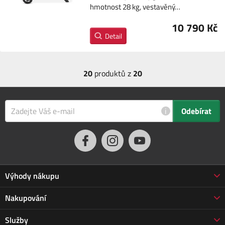
hmotnost 28 kg, vestavěný…
10 790 Kč
Detail
20
produktů z
20
i
Odebírat
Výhody nákupu
Proč nakupovat u nás
Nakupování
3letá záruka Jarabák
Obchodní podmínky
Služby
Vrácení zboží do 30 dnů