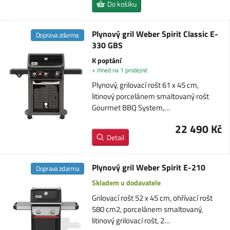
Do košíku
Plynový gril Weber Spirit Classic E-
Doprava zdarma
330 GBS
K poptání
+ ihned na 1 prodejně
Plynový, grilovací rošt 61 x 45 cm,
litinový porcelánem smaltovaný rošt
Gourmet BBQ System,…
22 490 Kč
Detail
Plynový gril Weber Spirit E-210
Doprava zdarma
Skladem u dodavatele
Grilovací rošt 52 x 45 cm, ohřívací rošt
580 cm2, porcelánem smaltovaný,
litinový grilovací rošt, 2…