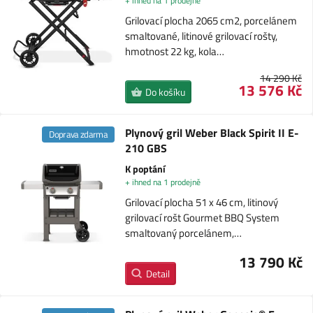
+ ihned na 1 prodejně
Grilovací plocha 2065 cm2, porcelánem
smaltované, litinové grilovací rošty,
hmotnost 22 kg, kola…
14 290 Kč
13 576 Kč
Do košíku
Plynový gril Weber Black Spirit II E-
Doprava zdarma
210 GBS
K poptání
+ ihned na 1 prodejně
Grilovací plocha 51 x 46 cm, litinový
grilovací rošt Gourmet BBQ System
smaltovaný porcelánem,…
13 790 Kč
Detail