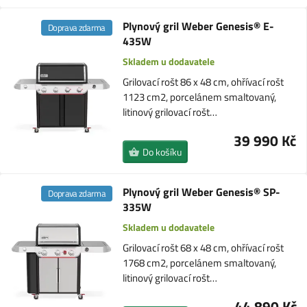
Plynový gril Weber Genesis® E-
Doprava zdarma
435W
Skladem u dodavatele
Grilovací rošt 86 x 48 cm, ohřívací rošt
1123 cm2, porcelánem smaltovaný,
litinový grilovací rošt…
39 990 Kč
Do košíku
Plynový gril Weber Genesis® SP-
Doprava zdarma
335W
Skladem u dodavatele
Grilovací rošt 68 x 48 cm, ohřívací rošt
1768 cm2, porcelánem smaltovaný,
litinový grilovací rošt…
44 890 Kč