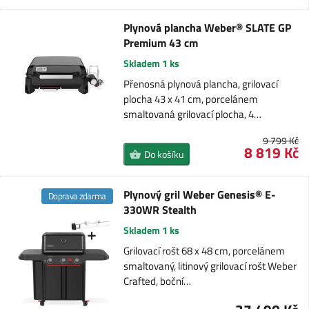
Plynová plancha Weber® SLATE GP
Premium 43 cm
Skladem 1 ks
Přenosná plynová plancha, grilovací
plocha 43 x 41 cm, porcelánem
smaltovaná grilovací plocha, 4…
9 799 Kč
8 819 Kč
Do košíku
Plynový gril Weber Genesis® E-
Doprava zdarma
330WR Stealth
Skladem 1 ks
Grilovací rošt 68 x 48 cm, porcelánem
smaltovaný, litinový grilovací rošt Weber
Crafted, boční…