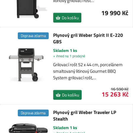
litinový grilovací rošt…
19 990 Kč
Do košíku
Plynový gril Weber Spirit II E-220
Doprava zdarma
GBS
Skladem 1 ks
+ ihned na 1 prodejně
Grilovací rošt 52 x 44 cm, porcelánem
smaltovaný litinový Gourmet BBQ
System grilovací rošt,…
16 590 Kč
15 263 Kč
Do košíku
Plynový gril Weber Traveler LP
Doprava zdarma
Stealth
Skladem 1 ks