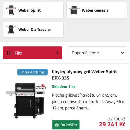
Weber Spirit
Weber Genesis
Weber Q a Traveler
Doporučujeme
Filtr
Chytrý plynový gril Weber Spirit
Doprava zdarma
EPX-335
Skladem 1 ks
Plocha grilovacího roštu 61 x 45 cm,
plocha ohřívacího roštu Tuck-Away 56 x
12 cm, porcelánem…
32 490 Kč
29 241 Kč
Do košíku