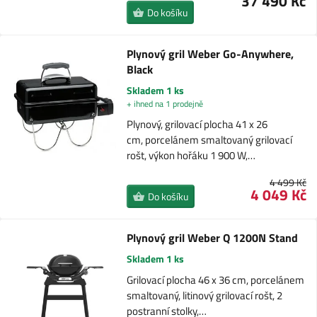
37 490 Kč
Do košíku
Plynový gril Weber Go-Anywhere,
Black
Skladem 1 ks
+ ihned na 1 prodejně
Plynový, grilovací plocha 41 x 26
cm, porcelánem smaltovaný grilovací
rošt, výkon hořáku 1 900 W,…
4 499 Kč
4 049 Kč
Do košíku
Plynový gril Weber Q 1200N Stand
Skladem 1 ks
Grilovací plocha 46 x 36 cm, porcelánem
smaltovaný, litinový grilovací rošt, 2
postranní stolky,…