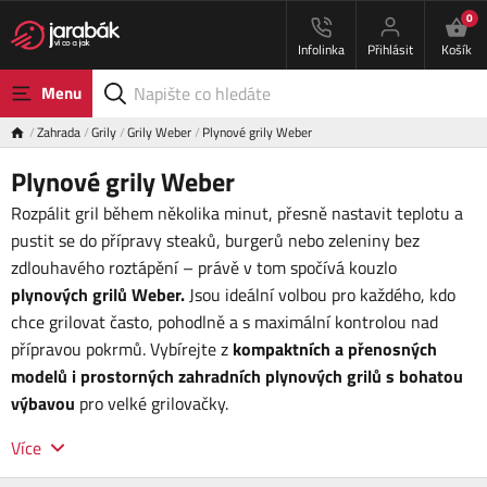
0
Infolinka
Přihlásit
Košík
Menu
Zahrada
Grily
Grily Weber
Plynové grily Weber
Plynové grily Weber
Rozpálit gril během několika minut, přesně nastavit teplotu a
pustit se do přípravy steaků, burgerů nebo zeleniny bez
zdlouhavého roztápění – právě v tom spočívá kouzlo
plynových grilů Weber.
Jsou ideální volbou pro každého, kdo
chce grilovat často, pohodlně a s maximální kontrolou nad
přípravou pokrmů. Vybírejte z
kompaktních a přenosných
modelů i prostorných zahradních plynových grilů
s bohatou
výbavou
pro velké grilovačky.
Více