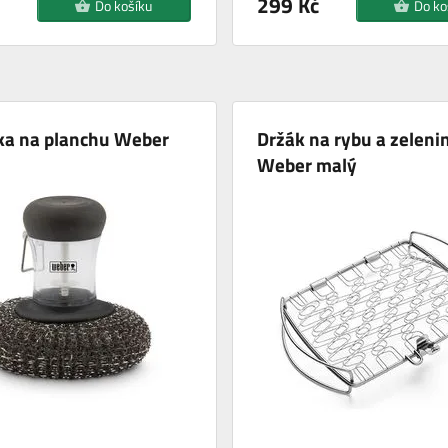
299 Kč
Do košíku
Do ko
ka na planchu Weber
Držák na rybu a zeleni
Weber malý