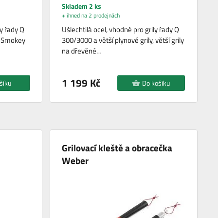
Skladem 2 ks
+ ihned na 2 prodejnách
ly řady Q
Ušlechtilá ocel, vhodné pro grily řady Q
y, Smokey
300/3000 a větší plynové grily, větší grily
na dřevěné…
1 199 Kč
šíku
Do košíku
Grilovací kleště a obracečka
Weber