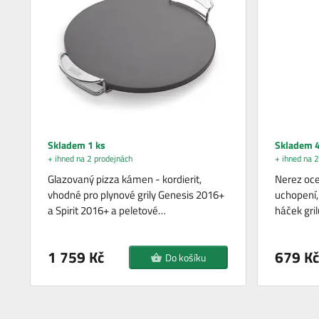
Skladem 1 ks
Skladem 4
+ ihned na 2 prodejnách
+ ihned na 2
Glazovaný pizza kámen - kordierit,
Nerez oce
vhodné pro plynové grily Genesis 2016+
uchopení,
a Spirit 2016+ a peletové…
háček gri
1 759 Kč
679 Kč
Do košíku