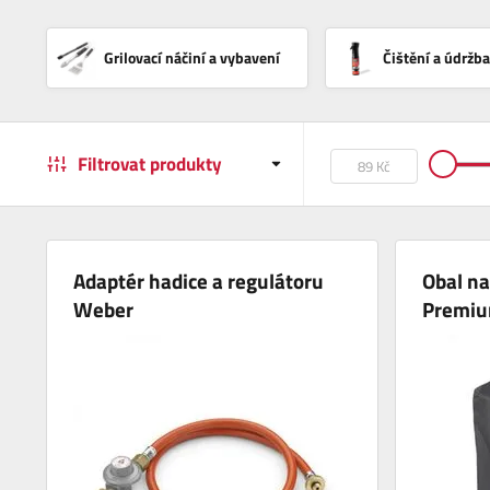
Grilovací náčiní a vybavení
Čištění a údržba
Filtrovat produkty
Adaptér hadice a regulátoru
Obal na
Weber
Premi