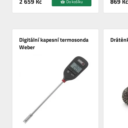
2 659 Kč
869 Kč
Do košíku
Digitální kapesní termosonda
Drátěn
Weber