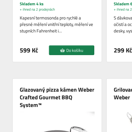
Skladem 4 ks
Skladem 6
+ ihned na 2 prodejnách
+ ihned na 2
Kapesní termosonda pro rychlé a
S dávkova
přesné měření vnitřní teploty, měření ve
očistí a o
stupních Fahrenheit i…
desky, vy
599 Kč
299 Kč
Do košíku
Glazovaný pizza kámen Weber
Grilova
Crafted Gourmet BBQ
Weber
System™