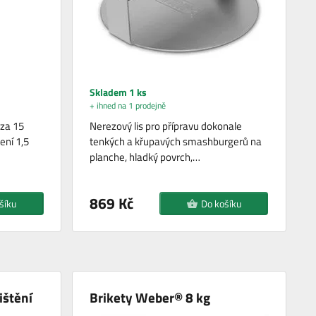
Skladem 1 ks
+ ihned na 1 prodejně
 za 15
Nerezový lis pro přípravu dokonale
ení 1,5
tenkých a křupavých smashburgerů na
planche, hladký povrch,…
869 Kč
šíku
Do košíku
ištění
Brikety Weber® 8 kg