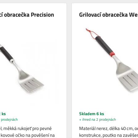
cí obracečka Precision
Grilovací obracečka We
 ks
Skladem 6 ks
 prodejnách
+ ihned na 2 prodejnách
l, měkká rukojeť pro pevné
Materiál nerez, délka 40 cm, o
 kovové očko na pověšení na
konstrukce, poutko na zavěše