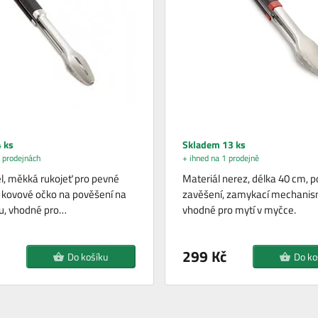
 ks
Skladem 13 ks
 prodejnách
+ ihned na 1 prodejně
l, měkká rukojeť pro pevné
Materiál nerez, délka 40 cm, 
 kovové očko na pověšení na
zavěšení, zamykací mechanis
lu, vhodné pro…
vhodné pro mytí v myčce.
299 Kč
Do košíku
Do ko