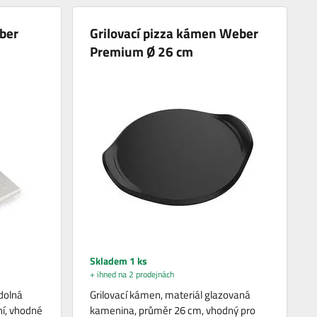
ber
Grilovací pizza kámen Weber
Premium Ø 26 cm
Skladem 1 ks
+ ihned na 2 prodejnách
dolná
Grilovací kámen, materiál glazovaná
ní, vhodné
kamenina, průměr 26 cm, vhodný pro