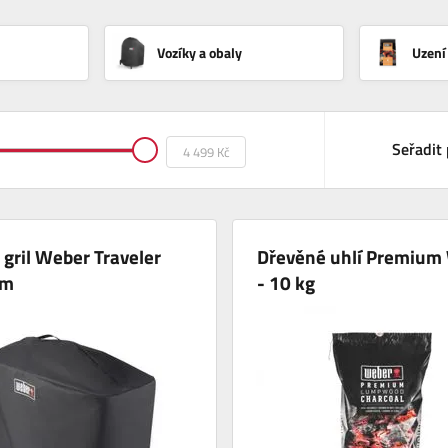
Vozíky a obaly
Uzení
Seřadit 
 gril Weber Traveler
Dřevěné uhlí Premium
um
- 10 kg