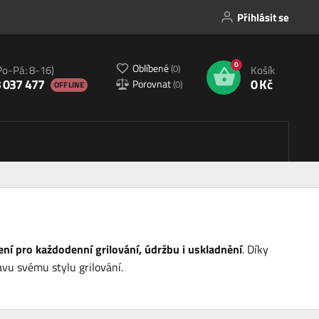
Přihlásit se
0
Oblíbené
(
0
)
Po-Pá: 8-16)
Košík
 037 477
0 Kč
Porovnat
(
0
)
OFFLINE
ní pro každodenní grilování, údržbu i uskladnění
. Díky
avu svému stylu grilování.