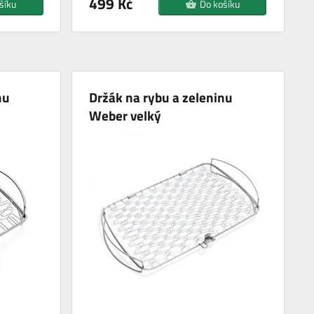
499 Kč
šíku
Do košíku
nu
Držák na rybu a zeleninu
Weber velký