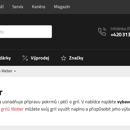
ží
Servis
Kariéra
Magazín
Infolinka
(
+420 313
 dárky
Výprodej
Značky
ům Weber
r
a usnadňuje přípravu pokrmů i péči o gril. V nabídce najdete
vybave
i
grilů Weber
můžete svůj gril využít naplno a přizpůsobit jeho výb