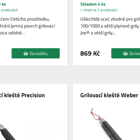
 ks
Skladem 4 ks
 prodejnách
+ ihned na 3 prodejnách
čem čistícího prostředku,
Ušlechtilá ocel, vhodné pro gri
chrání jemný povrch grilovací
100/1000 a větší plynové gril
soce odolné…
Joe® a větší grily…
869 Kč
Do košíku
Do ko
cí kleště Precision
Grilovací kleště Weber