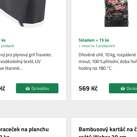
 ks
Skladem > 15 ks
 prodejně
+ ihned na 3 prodejnách
ý pro plynový gril Traveler,
Dřevěné uhlí, 10 kg, rozpálené
 voděodolný textil, UV
minut, 100 % přírodní, doba hoř
y ve tkanině…
hodiny na 180 °C.
Kč
569 Kč
Do košíku
Do ko
braceček na planchu
Bambusový kartáč na č
2 ks
roštů Weber 30 cm