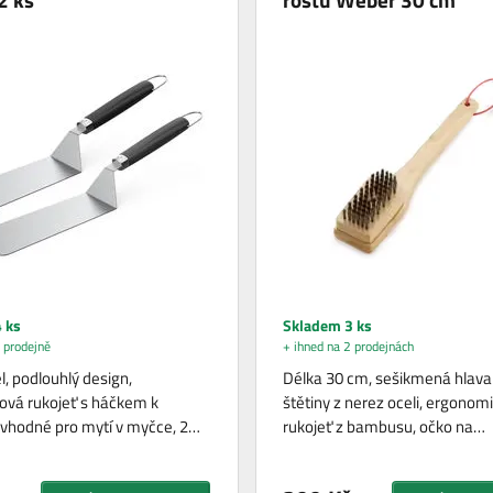
 ks
Skladem 3 ks
 prodejně
+ ihned na 2 prodejnách
l, podlouhlý design,
Délka 30 cm, sešikmená hlava 
zová rukojeť s háčkem k
štětiny z nerez oceli, ergonom
 vhodné pro mytí v myčce, 2…
rukojeť z bambusu, očko na…