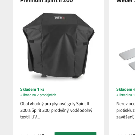
Skladem 1 ks
Skladem 4
+ ihned na 2 prodejnách
+ ihned na 1
Obal vhodný pro plynové grily Spirit II
Nerez oce
200 a Spirit 200, prodyšný, voděodolný
protisklu
textil, UV…
zavěšení,