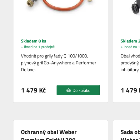
Skladem 8 ks
Skladem 2
+ ihned na 1 prodejně
+ ihned na 1
Vhodné pro grily řady Q 100/1000,
Obal vhodn
plynový gril Go-Anywhere a Performer
prodyšný,
Deluxe.
inhibitor
1 479 Kč
1 479 
Do košíku
Ochranný obal Weber
Sada o
Premium Spirit II 200
Weber 