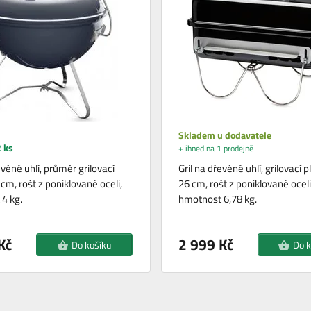
Skladem u dodavatele
 ks
+ ihned na 1 prodejně
evěné uhlí, průměr grilovací
Gril na dřevěné uhlí, grilovací 
cm, rošt z poniklované oceli,
26 cm, rošt z poniklované oceli
4 kg.
hmotnost 6,78 kg.
Kč
2 999 Kč
Do košíku
Do k