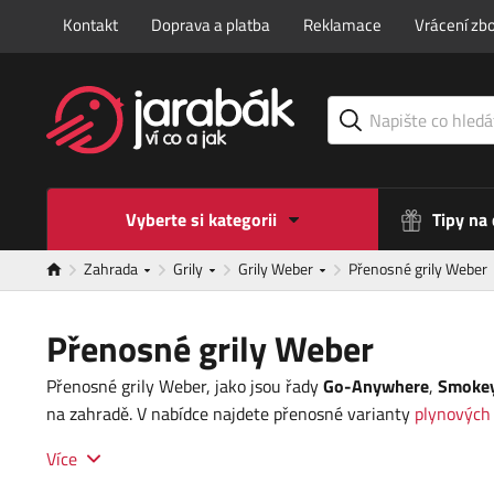
Kontakt
Doprava a platba
Reklamace
Vrácení zbo
Vyberte si kategorii
Tipy na
Zahrada
Grily
Grily Weber
Přenosné grily Weber
Přenosné grily Weber
Přenosné grily Weber, jako jsou řady
Go-Anywhere
,
Smokey
na zahradě. V nabídce najdete přenosné varianty
plynových
Více