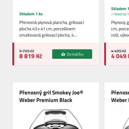
Skladem 1
Skladem 1 ks
+ ihned na 1
Přenosná plynová plancha, grilovací
Plynový, g
plocha 43 x 41 cm, porcelánem
cm, porce
smaltovaná grilovací plocha, 4…
rošt, výk
9 799 Kč
4 499 Kč
Do košíku
8 819 Kč
4 049 
Přenosný gril Smokey Joe®
Přenos
Weber Premium Black
Weber 