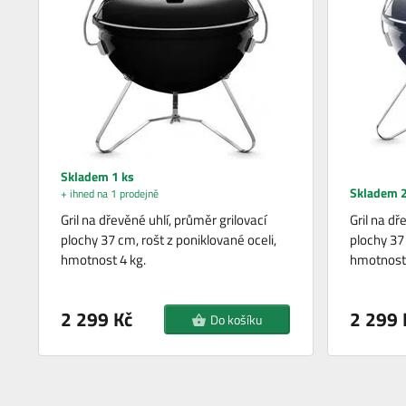
Skladem 1 ks
Skladem 2
+ ihned na 1 prodejně
Gril na dřevěné uhlí, průměr grilovací
Gril na dř
plochy 37 cm, rošt z poniklované oceli,
plochy 37 
hmotnost 4 kg.
hmotnost 
2 299 Kč
2 299 
Do košíku