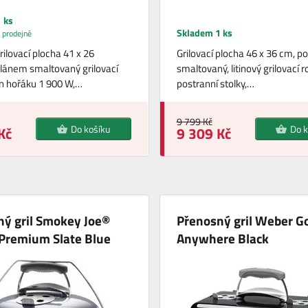
 ks
Skladem 1 ks
 prodejně
rilovací plocha 41 x 26
Grilovací plocha 46 x 36 cm, 
lánem smaltovaný grilovací
smaltovaný, litinový grilovací ro
on hořáku 1 900 W,…
postranní stolky,…
9 799 Kč
Do košíku
Do k
Kč
9 309 Kč
ný gril Smokey Joe®
Přenosný gril Weber G
Premium Slate Blue
Anywhere Black