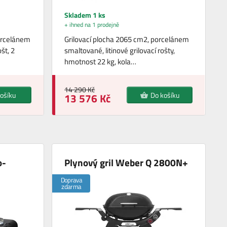
Skladem 1 ks
+ ihned na 1 prodejně
porcelánem
Grilovací plocha 2065 cm2, porcelánem
št, 2
smaltované, litinové grilovací rošty,
hmotnost 22 kg, kola…
14 290 Kč
ošíku
Do košíku
13 576 Kč
o-
Plynový gril Weber Q 2800N+
Doprava
zdarma