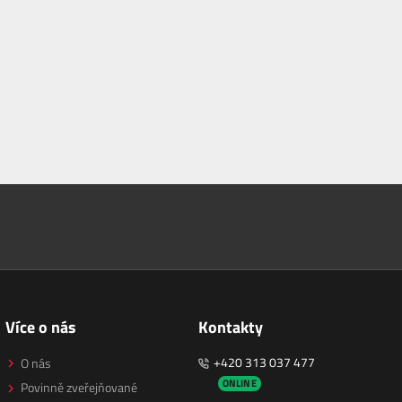
Více o nás
Kontakty
+420 313 037 477
O nás
ONLINE
Povinně zveřejňované