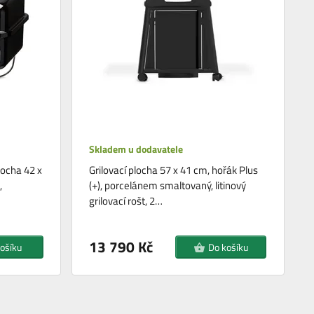
Skladem u dodavatele
plocha 42 x
Grilovací plocha 57 x 41 cm, hořák Plus
,
(+), porcelánem smaltovaný, litinový
grilovací rošt, 2…
13 790 Kč
ošíku
Do košíku