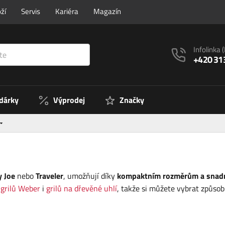
ží
Servis
Kariéra
Magazín
Infolinka
+420 31
 dárky
Výprodej
Značky
 Joe
nebo
Traveler
, umožňují díky
kompaktním rozměrům a snad
 grilů Weber
i
grilů na dřevěné uhlí
, takže si můžete vybrat způsob