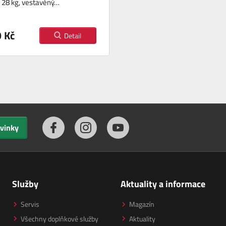
 28 kg, vestavěný…
 Kč
Detail
ovinky
Služby
Aktuality a informace
Servis
Magazín
Všechny doplňkové služby
Aktuality