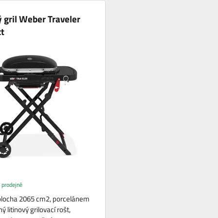
 gril Weber Traveler
t
 prodejně
 plocha 2065 cm2, porcelánem
 litinový grilovací rošt,