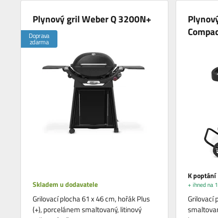
Plynový gril Weber Q 3200N+
Plynový
Compac
Doprava
zdarma
K poptání
Skladem u dodavatele
+ ihned na 1
Grilovací plocha 61 x 46 cm, hořák Plus
Grilovací
(+), porcelánem smaltovaný, litinový
smaltovaný