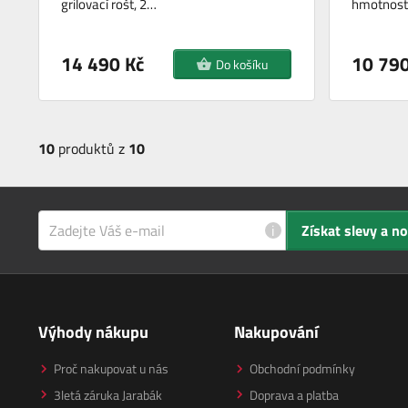
grilovací rošt, 2…
hmotnost
14 490 Kč
10 790
Do košíku
10
produktů z
10
i
Získat slevy a n
Výhody nákupu
Nakupování
Proč nakupovat u nás
Obchodní podmínky
3letá záruka Jarabák
Doprava a platba