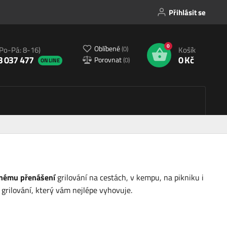
Přihlásit se
0
Oblíbené
(
0
)
(Po-Pá: 8-16)
Košík
3 037 477
0 Kč
Porovnat
(
0
)
ONLINE
nému přenášení
grilování na cestách, v kempu, na pikniku i
 grilování, který vám nejlépe vyhovuje.