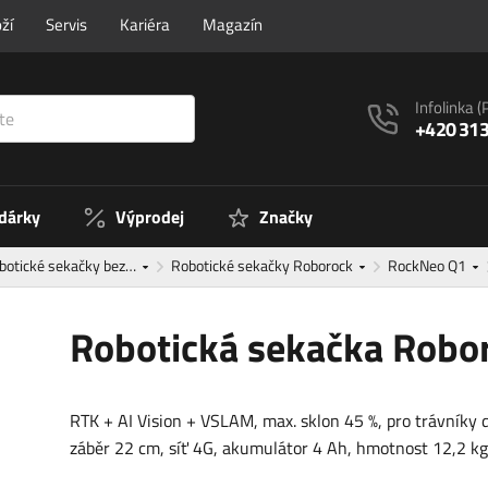
ží
Servis
Kariéra
Magazín
Infolinka
(
+420 313
 dárky
Výprodej
Značky
botické sekačky bez…
Robotické sekačky Roborock
RockNeo Q1
Robotická sekačka Robo
RTK + AI Vision + VSLAM, max. sklon 45 %, pro trávníky 
záběr 22 cm, síť 4G, akumulátor 4 Ah, hmotnost 12,2 kg