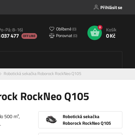
Přihlásit se
0
Oblíbené
(
0
)
Po-Pá: 8-16)
Košík
 037 477
0 Kč
Porovnat
(
0
)
OFFLINE
Robotická sekačka Roborock RockNeo Q105
rock RockNeo Q105
do 500 m²,
Robotická sekačka
Roborock RockNeo Q105
.