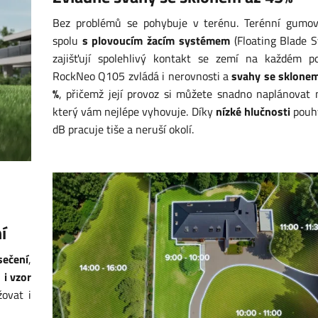
Bez problémů se pohybuje v terénu. Terénní gumov
spolu
s plovoucím žacím systémem
(Floating Blade 
zajišťují spolehlivý kontakt se zemí na každém po
RockNeo Q105 zvládá i nerovnosti a
svahy se sklonem
%
, přičemž její provoz si můžete snadno naplánovat 
který vám nejlépe vyhovuje. Díky
nízké hlučnosti
pouh
dB pracuje tiše a neruší okolí.
í
sečení
,
 i vzor
ovat i