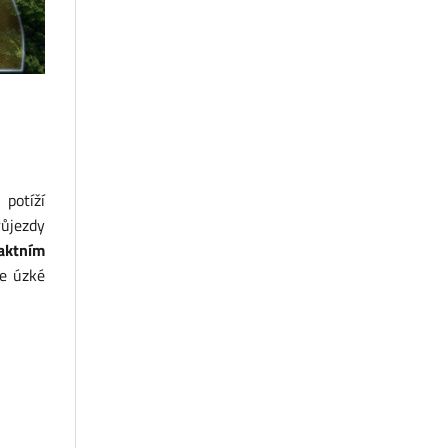
potíží
růjezdy
aktním
če úzké