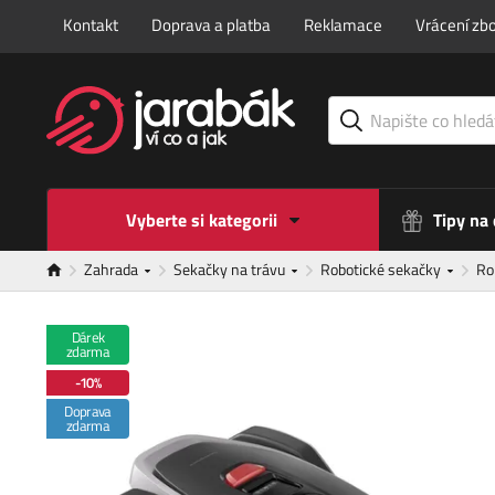
Kontakt
Doprava a platba
Reklamace
Vrácení zbo
Vyberte si kategorii
Tipy na
Zahrada
Sekačky na trávu
Robotické sekačky
Ro
Dárek
zdarma
-10%
Doprava
zdarma