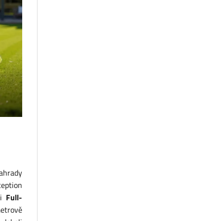
zahrady
eption
ci
Full-
metrově