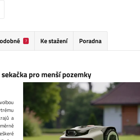
odobné
Ke stažení
Poradna
7
 sekačka pro menší pozemky
volbou
ytrému
rajů
a
oměrně
eškeré