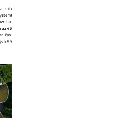
á kola
System)
vrchu.
 až 45
na čas,
ých 59