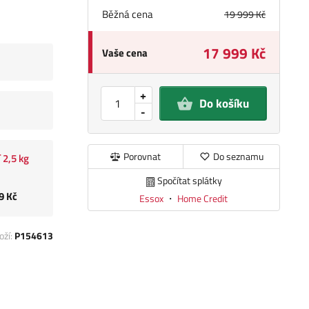
Běžná cena
19 999 Kč
17 999 Kč
Vaše cena
+
Do košíku
-
Porovnat
Do seznamu
 2,5 kg
Spočítat splátky
9 Kč
Essox
・
Home Credit
oží:
P154613