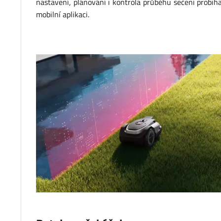
nastavení,
plánování
i
kontrola
průběhu
sečení
probíha
mobilní
aplikaci.