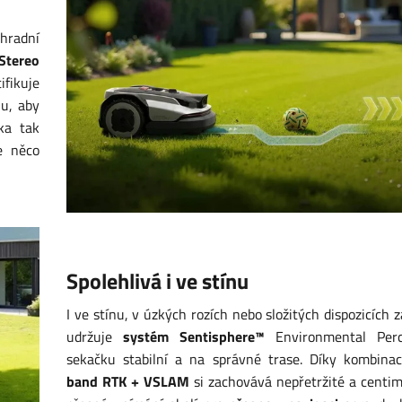
hradní
Stereo
ifikuje
hu, aby
ka tak
e něco
Spolehlivá i ve stínu
I ve stínu, v úzkých rozích nebo složitých dispozicích 
udržuje
systém Sentisphere™
Environmental Perc
sekačku stabilní a na správné trase. Díky kombina
band RTK + VSLAM
si zachovává nepřetržité a centi