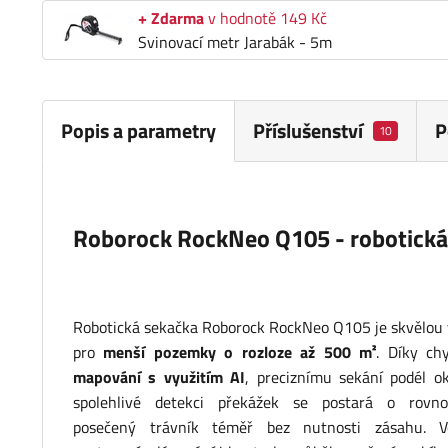
+ Zdarma
v hodnotě 149 Kč
Svinovací metr Jarabák - 5m
Popis a parametry
Příslušenství
P
10
Roborock RockNeo Q105 - robotická
Robotická
sekačka Roborock
RockNeo
Q105
je
skvělou
pro
menší
pozemky
o
rozloze
až
500
m²
.
Díky
ch
mapování
s
využitím
AI
,
preciznímu
sekání
podél
ok
spolehlivé
detekci
překážek
se
postará
o
rovn
posečený
trávník
téměř
bez
nutnosti
zásahu.
V