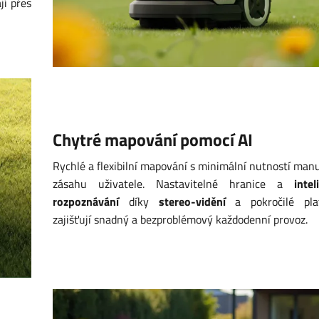
jí
přes
Chytré mapování pomocí AI
Rychlé
a
flexibilní mapování
s
minimální nutností man
zásahu uživatele. Nastavitelné hranice
a
intel
rozpoznávání
díky
stereo-vidění
a
pokročilé pl
zajišťují snadný
a
bezproblémový každodenní provoz.