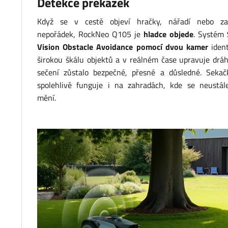
Detekce překážek
Když se v cestě objeví hračky, nářadí nebo za
nepořádek, RockNeo Q105 je
hladce objede
. Systém
Vision Obstacle Avoidance pomocí dvou kamer
ident
širokou škálu objektů a v reálném čase upravuje drá
sečení zůstalo bezpečné, přesné a důsledné. Sekač
spolehlivě funguje i na zahradách, kde se neustál
mění.