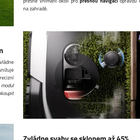
přesné vnímání okolí pro
přesnou navigaci
opravdu k
na zahradě.
m
vládne
snižuje
ecizní
 modul
koupit
Zvládne svahy se sklonem až 45%