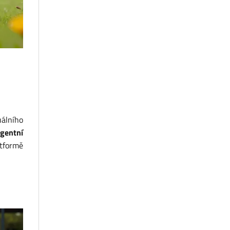
uálního
igentní
atformě