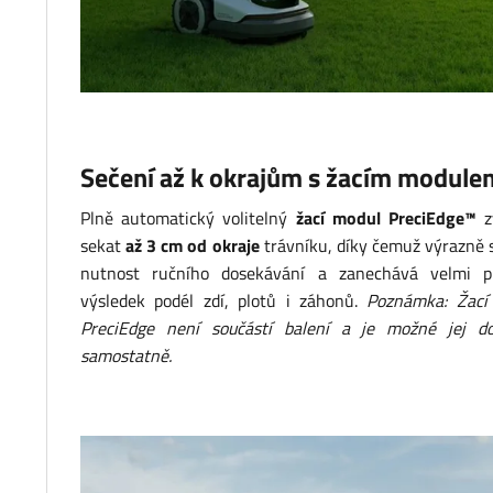
Sečení až k okrajům s žacím module
Plně automatický volitelný
žací modul PreciEdge™
z
sekat
až 3 cm od okraje
trávníku, díky čemuž výrazně 
nutnost ručního dosekávání a zanechává velmi pr
výsledek podél zdí, plotů i záhonů.
Poznámka: Žací
PreciEdge není součástí balení a je možné jej do
samostatně.