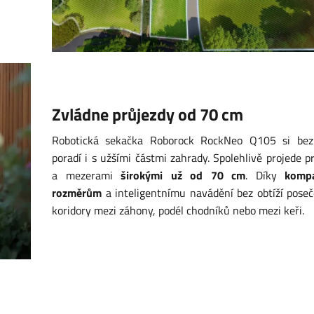
Zvládne průjezdy od 70 cm
Robotická sekačka Roborock RockNeo Q105 si bez 
poradí i s užšími částmi zahrady. Spolehlivě projede p
a mezerami
širokými už od 70 cm
. Díky
komp
rozměrům
a inteligentnímu navádění bez obtíží pose
koridory mezi záhony, podél chodníků nebo mezi keři.