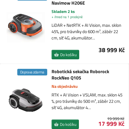
Navimow H206E
Skladem 2 ks
+ ihned na 1 prodejně
LiDAR + NetRTK + AI Vision, max. sklon
45%, pro trávníky do 600 m², záběr 22
cm, síť 4G, akumulátor…
38 999 Kč
Do košíku
Robotická sekačka Roborock
Doprava zdarma
RockNeo Q105
Na objednávku
RTK + AI Vision + VSLAM, max. sklon 45
%, pro trávníky do 500 m², záběr 22 cm,
síť 4G, akumulátor 4…
19 999 Kč
17 999 Kč
Do košíku