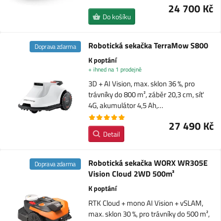
24 700 Kč
Do košíku
Robotická sekačka TerraMow S800
Doprava zdarma
K poptání
+ ihned na 1 prodejně
3D + AI Vision, max. sklon 36 %, pro
trávníky do 800 m², záběr 20,3 cm, síť
4G, akumulátor 4,5 Ah,…
27 490 Kč
Detail
Robotická sekačka WORX WR305E
Doprava zdarma
Vision Cloud 2WD 500m²
K poptání
RTK Cloud + mono AI Vision + vSLAM,
max. sklon 30 %, pro trávníky do 500 m²,