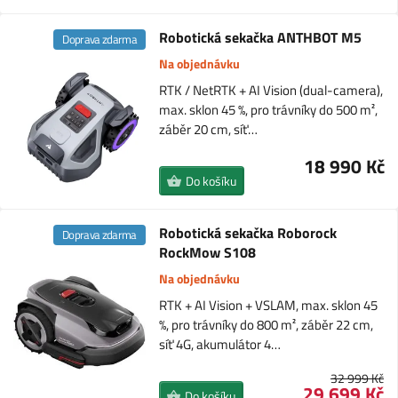
Robotická sekačka ANTHBOT M5
Doprava zdarma
Na objednávku
RTK / NetRTK + AI Vision (dual-camera),
max. sklon 45 %, pro trávníky do 500 m²,
záběr 20 cm, síť…
18 990 Kč
Do košíku
Robotická sekačka Roborock
Doprava zdarma
RockMow S108
Na objednávku
RTK + AI Vision + VSLAM, max. sklon 45
%, pro trávníky do 800 m², záběr 22 cm,
síť 4G, akumulátor 4…
32 999 Kč
29 699 Kč
Do košíku