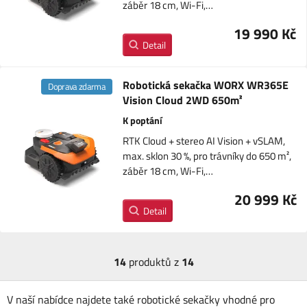
záběr 18 cm, Wi-Fi,…
19 990 Kč
Detail
Robotická sekačka WORX WR365E
Doprava zdarma
Vision Cloud 2WD 650m²
K poptání
RTK Cloud + stereo AI Vision + vSLAM,
max. sklon 30 %, pro trávníky do 650 m²,
záběr 18 cm, Wi-Fi,…
20 999 Kč
Detail
14
produktů z
14
V naší nabídce najdete také robotické sekačky vhodné pro