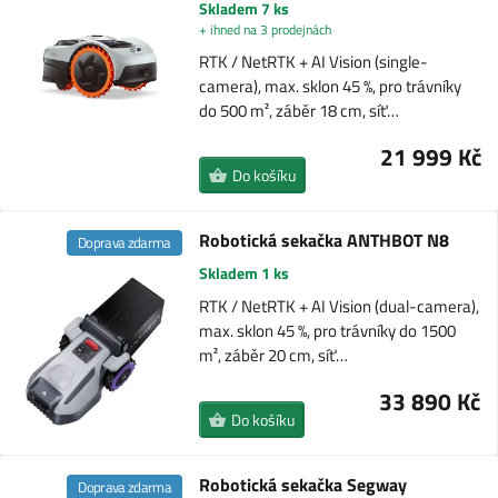
Skladem 7 ks
+ ihned na 3 prodejnách
RTK / NetRTK + AI Vision (single-
camera), max. sklon 45 %, pro trávníky
do 500 m², záběr 18 cm, síť…
21 999 Kč
Do košíku
Robotická sekačka ANTHBOT N8
Doprava zdarma
Skladem 1 ks
RTK / NetRTK + AI Vision (dual-camera),
max. sklon 45 %, pro trávníky do 1500
m², záběr 20 cm, síť…
33 890 Kč
Do košíku
Robotická sekačka Segway
Doprava zdarma