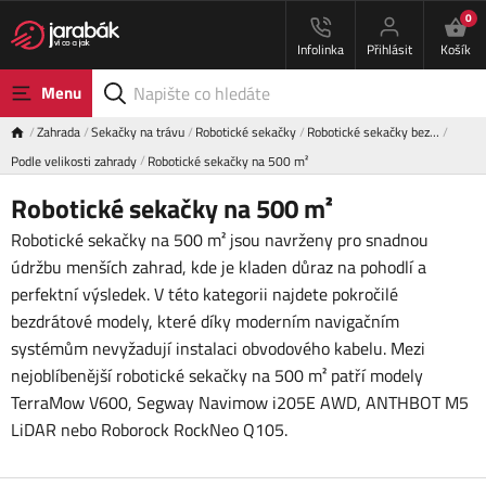
0
Infolinka
Přihlásit
Košík
Menu
Zahrada
Sekačky na trávu
Robotické sekačky
Robotické sekačky bez…
Podle velikosti zahrady
Robotické sekačky na 500 m²
Robotické sekačky na 500 m²
Robotické sekačky na 500 m² jsou navrženy pro snadnou
údržbu menších zahrad, kde je kladen důraz na pohodlí a
perfektní výsledek. V této kategorii najdete pokročilé
bezdrátové modely, které díky moderním navigačním
systémům nevyžadují instalaci obvodového kabelu. Mezi
nejoblíbenější robotické sekačky na 500 m² patří modely
TerraMow V600, Segway Navimow i205E AWD, ANTHBOT M5
LiDAR nebo Roborock RockNeo Q105.