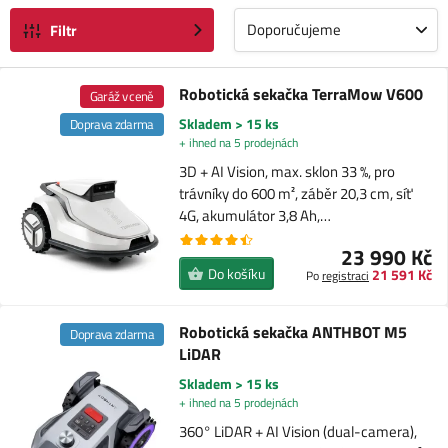
Doporučujeme
Filtr
Robotická sekačka TerraMow V600
Garáž v ceně
Skladem > 15 ks
Doprava zdarma
+ ihned na 5 prodejnách
3D + AI Vision, max. sklon 33 %, pro
trávníky do 600 m², záběr 20,3 cm, síť
4G, akumulátor 3,8 Ah,…
23 990 Kč
Do košíku
21 591 Kč
Po
registraci
Robotická sekačka ANTHBOT M5
Doprava zdarma
LiDAR
Skladem > 15 ks
+ ihned na 5 prodejnách
360° LiDAR + AI Vision (dual-camera),