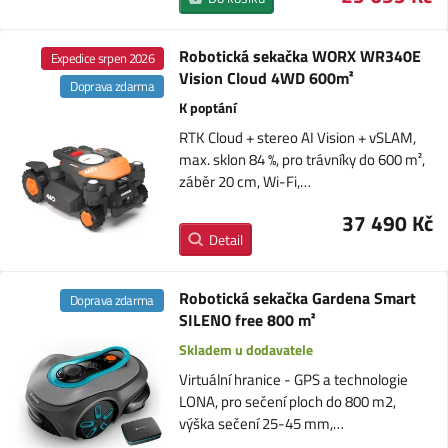
Robotická sekačka WORX WR340E
Expedice srpen 2026
Vision Cloud 4WD 600m²
Doprava zdarma
K poptání
RTK Cloud + stereo AI Vision + vSLAM,
max. sklon 84 %, pro trávníky do 600 m²,
záběr 20 cm, Wi-Fi,…
37 490 Kč
Detail
Robotická sekačka Gardena Smart
Doprava zdarma
SILENO free 800 m²
Skladem u dodavatele
Virtuální hranice - GPS a technologie
LONA, pro sečení ploch do 800 m2,
výška sečení 25-45 mm,…