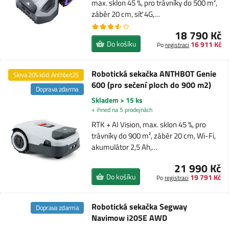
max. sklon 45 %, pro trávníky do 500 m²,
záběr 20 cm, síť 4G,…
18 790 Kč
Do košíku
16 911 Kč
Po
registraci
Robotická sekačka ANTHBOT Genie
Sleva 20% kód: Anthbot25
600 (pro sečení ploch do 900 m2)
Doprava zdarma
Skladem > 15 ks
+ ihned na 5 prodejnách
RTK + AI Vision, max. sklon 45 %, pro
trávníky do 900 m², záběr 20 cm, Wi-Fi,
akumulátor 2,5 Ah,…
21 990 Kč
Do košíku
19 791 Kč
Po
registraci
Robotická sekačka Segway
Doprava zdarma
Navimow i205E AWD