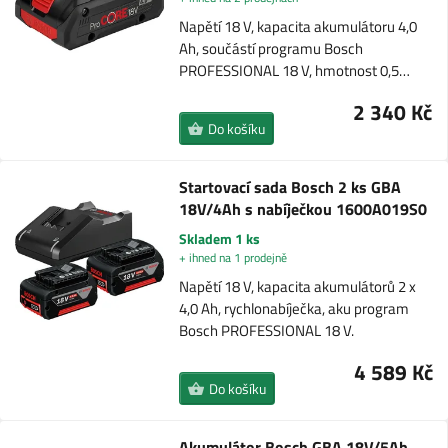
Napětí 18 V, kapacita akumulátoru 4,0
Ah, součástí programu Bosch
PROFESSIONAL 18 V, hmotnost 0,5…
2 340 Kč
Do košíku
Startovací sada Bosch 2 ks GBA
18V/4Ah s nabíječkou 1600A019S0
Skladem 1 ks
+ ihned na 1 prodejně
Napětí 18 V, kapacita akumulátorů 2 x
4,0 Ah, rychlonabíječka, aku program
Bosch PROFESSIONAL 18 V.
4 589 Kč
Do košíku
Akumulátor Bosch GBA 18V/5Ah