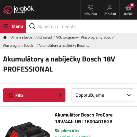
0
Infolinka
Přihlásit
Košík
Menu
Dílna a stavba
AKU nářadí
AKU programy
Aku programy Bosch
Aku program Bosch…
Akumulátory a nabíječky Bosch…
Akumulátory a nabíječky Bosch 18V
PROFESSIONAL
Doporučujeme
Filtr
Akumulátor Bosch ProCore
18V/4Ah UNI 1600A016GB
Skladem 4 ks
+ ihned na 2 prodejnách