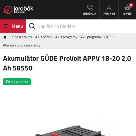
0
Infolinka
Přihlásit
Košík
Menu
Dílna a stavba
AKU nářadí
AKU programy
Aku programy GÜDE
Akumulátory a nabíječky
Akumulátor GÜDE ProVolt APPV 18-20 2,0
Ah 58550
Dárek zdarma