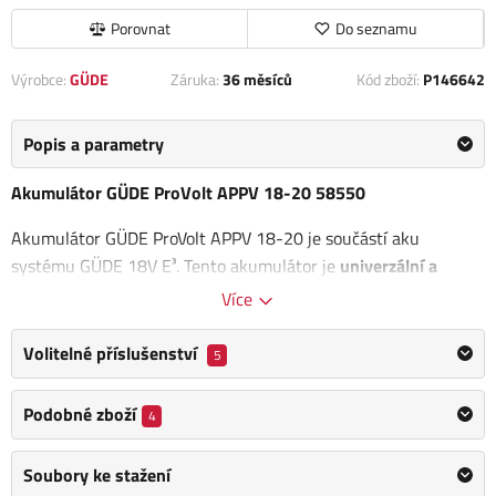
Porovnat
Do seznamu
Výrobce:
GÜDE
Záruka:
36 měsíců
Kód zboží:
P146642
Popis a parametry
Akumulátor GÜDE ProVolt APPV 18-20 58550
Akumulátor GÜDE ProVolt APPV 18-20 je součástí aku
systému GÜDE 18V E³. Tento akumulátor je
univerzální a
vhodný pro všechny produkty
z řady 18V E³, což
zajišťuje
Více
jeho širokou využitelnost.
Volitelné příslušenství
5
V balení naleznete akumulátor s kapacitou
2,0 Ah
, který
poskytuje
spolehlivý výkon pro vaše nářadí a zařízení
z aku
Podobné zboží
4
programu
18V GÜDE
.
Napětí: 18 V
Soubory ke stažení
Kapacita akumulátoru: 2,0 Ah