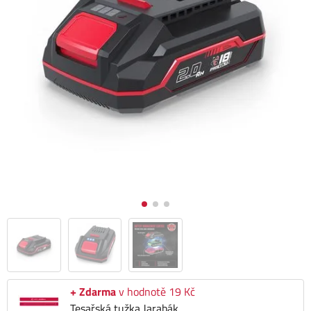
+ Zdarma
v hodnotě 19 Kč
Tesařská tužka Jarabák