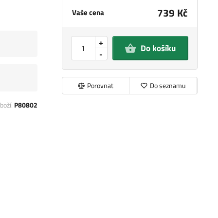
739 Kč
Vaše cena
+
Do košíku
-
Porovnat
Do seznamu
boží:
P80802