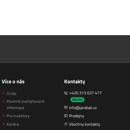
Více o nás
Kontakty
+420 313 037 477
O nás
ONLINE
Povinně zveřejňované
informace
info@jarabak.cz
Pro investory
Prodejny
Kariéra
Všechny kontakty