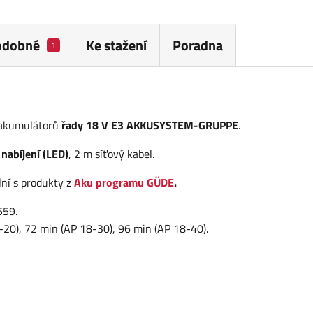
odobné
Ke stažení
Poradna
1
h akumulátorů
řady 18 V E3 AKKUSYSTEM-GRUPPE
.
 nabíjení (LED)
, 2 m síťový kabel.
ní s produkty z
Aku programu GÜDE
.
559.
-20), 72 min (AP 18-30), 96 min (AP 18-40).