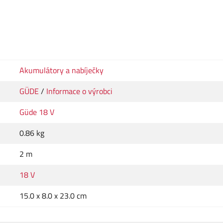
Akumulátory a nabíječky
GÜDE
/
Informace o výrobci
Güde 18 V
0.86 kg
2 m
18 V
15.0 x 8.0 x 23.0 cm