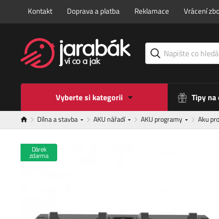
Kontakt
Doprava a platba
Reklamace
Vrácení zbo
Vyberte si kategorii
Tipy na
Dílna a stavba
AKU nářadí
AKU programy
Aku p
Dárek
zdarma