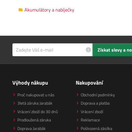
Akumulátory a nabíječky
i
Získat slevy a n
Výhody nákupu
Nakupování
Proč nakupovat u nás
Obchodní podmínky
3letá záruka Jarabák
Doprava a platba
Vrácení zboží do 30 dnů
Vrácení zboží
Prodloužená záruka
Reklamace
Doprava Jarabák
Poškozená zásilka