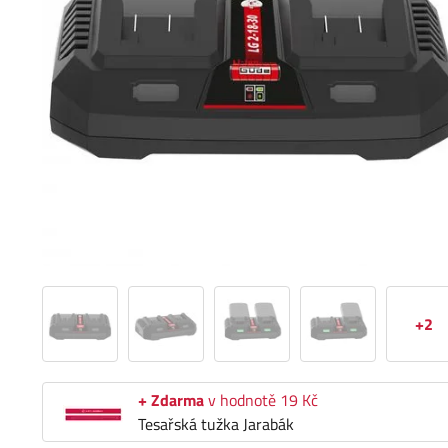
+2
+ Zdarma
v hodnotě 19 Kč
Tesařská tužka Jarabák