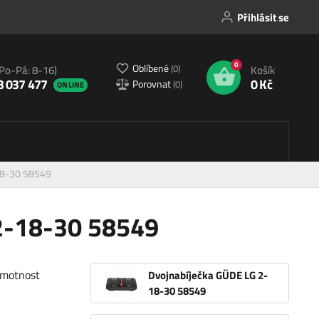
Přihlásit se
0
Oblíbené
(
0
)
(Po-Pá: 8-16)
Košík
3 037 477
0 Kč
Porovnat
(
0
)
ONLINE
18-30 58549
2-18-30 58549
hmotnost
Dvojnabíječka GÜDE LG 2-
18-30 58549