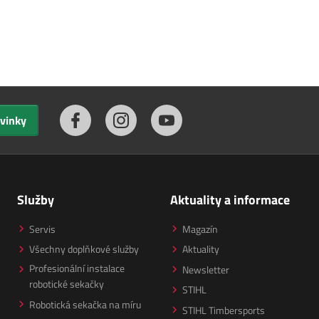
ovinky
Služby
Aktuality a informace
Servis
Magazín
Všechny doplňkové služby
Aktuality
Profesionální instalace
Newsletter
robotické sekačky
STIHL
Robotická sekačka na míru
STIHL Timbersports