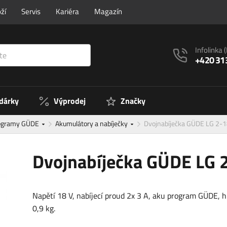
ží
Servis
Kariéra
Magazín
Infolinka
+420 31
 dárky
Výprodej
Značky
rogramy GÜDE
Akumulátory a nabíječky
Dvojnabíječka GÜDE LG 2-
Dvojnabíječka GÜDE LG 
Napětí 18 V, nabíjecí proud 2x 3 A, aku program GÜDE, 
0,9 kg.