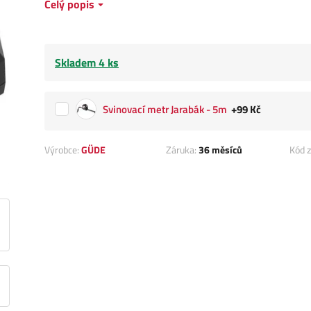
Celý popis
Skladem 4 ks
Svinovací metr Jarabák - 5m
+99 Kč
Výrobce:
GÜDE
Záruka:
36 měsíců
Kód z