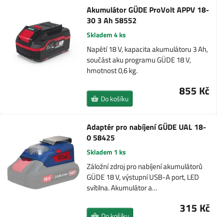
Akumulátor GÜDE ProVolt APPV 18-
30 3 Ah 58552
Skladem 4 ks
Napětí 18 V, kapacita akumulátoru 3 Ah,
součást aku programu GÜDE 18 V,
hmotnost 0,6 kg.
855 Kč
Do košíku
Adaptér pro nabíjení GÜDE UAL 18-
0 58425
Skladem 1 ks
Záložní zdroj pro nabíjení akumulátorů
GÜDE 18 V, výstupní USB-A port, LED
svítilna. Akumulátor a…
315 Kč
Do košíku