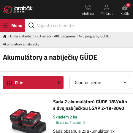
0
Infolinka
Přihlásit
Košík
Menu
Dílna a stavba
AKU nářadí
AKU programy
Aku programy GÜDE
Akumulátory a nabíječky
Akumulátory a nabíječky GÜDE
Doporučujeme
Filtr
Sada 2 akumulátorů GÜDE 18V/4Ah
s dvojnabíječkou LGAP 2-18-3040
Skladem 2 ks
+ ihned na 1 prodejně
Sada obsahuje 2x akumulátor, 1x