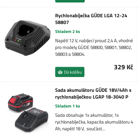
Rychlonabíječka GÜDE LGA 12-24
58807
Skladem 2 ks
Napětí 12 V, nabíjecí proud 2,4 A, vhodné
pro modely GÜDE 58800, 58801, 58802,
58803 a 58804.
329 Kč
Do košíku
Sada akumulátoru GÜDE 18V/4Ah s
rychlonabíječkou LGAP 18-3040 P
Skladem 1 ks
Sada obsahuje 1x akumulátor, 1x
rychlonabíječka, kapacita akumulátoru 4
Ah, napětí 18 V, součást…