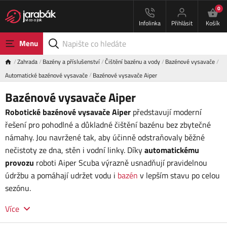
0
Infolinka
Přihlásit
Košík
Menu
Zahrada
Bazény a příslušenství
Čištění bazénu a vody
Bazénové vysavače
Automatické bazénové vysavače
Bazénové vysavače Aiper
Bazénové vysavače Aiper
Robotické bazénové vysavače Aiper
představují moderní
řešení pro pohodlné a důkladné čištění bazénu bez zbytečné
námahy. Jou navržené tak, aby účinně odstraňovaly běžné
nečistoty ze dna, stěn i vodní linky. Díky
automatickému
provozu
roboti Aiper Scuba výrazně usnadňují pravidelnou
údržbu a pomáhají udržet vodu i
bazén
v lepším stavu po celou
sezónu.
Více