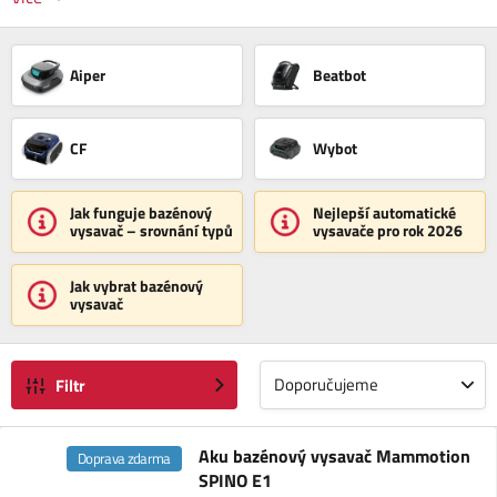
Aiper
Beatbot
CF
Wybot
Jak funguje bazénový
Nejlepší automatické
vysavač – srovnání typů
vysavače pro rok 2026
Jak vybrat bazénový
vysavač
Doporučujeme
Filtr
Aku bazénový vysavač Mammotion
Doprava zdarma
SPINO E1