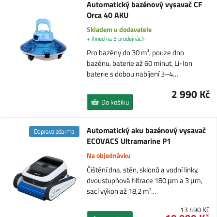
Automatický bazénový vysavač CF
Orca 40 AKU
Skladem u dodavatele
+ ihned na 3 prodejnách
Pro bazény do 30 m², pouze dno
bazénu, baterie až 60 minut, Li-Ion
baterie s dobou nabíjení 3–4…
2 990 Kč
Do košíku
Automatický aku bazénový vysavač
Doprava zdarma
ECOVACS Ultramarine P1
Na objednávku
Čištění dna, stěn, sklonů a vodní linky,
dvoustupňová filtrace 180 μm a 3 μm,
sací výkon až 18,2 m³…
13 490 Kč