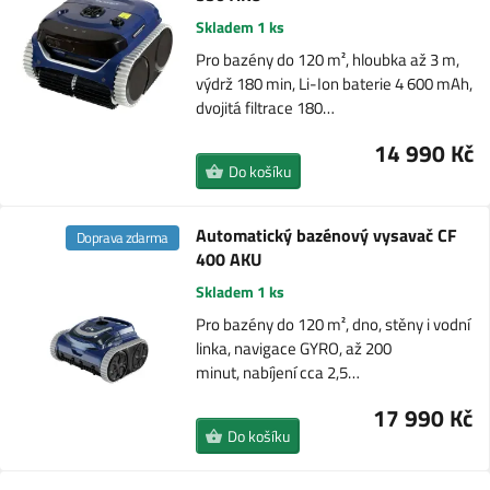
Skladem 1 ks
Pro bazény do 120 m², hloubka až 3 m,
výdrž 180 min, Li-Ion baterie 4 600 mAh,
dvojitá filtrace 180…
14 990 Kč
Do košíku
Automatický bazénový vysavač CF
Doprava zdarma
400 AKU
Skladem 1 ks
Pro bazény do 120 m², dno, stěny i vodní
linka, navigace GYRO, až 200
minut, nabíjení cca 2,5…
17 990 Kč
Do košíku