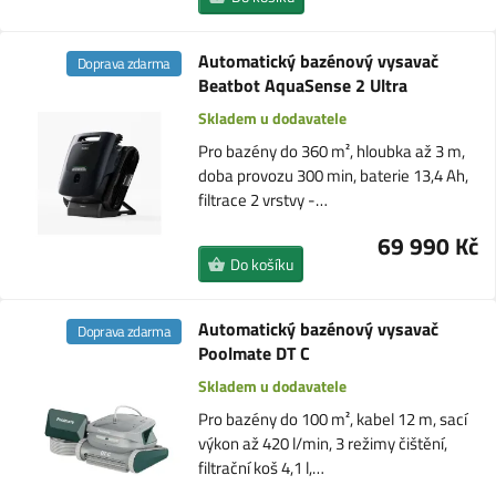
Automatický bazénový vysavač
Doprava zdarma
Beatbot AquaSense 2 Ultra
Skladem u dodavatele
Pro bazény do 360 m², hloubka až 3 m,
doba provozu 300 min, baterie 13,4 Ah,
filtrace 2 vrstvy -…
69 990 Kč
Do košíku
Automatický bazénový vysavač
Doprava zdarma
Poolmate DT C
Skladem u dodavatele
Pro bazény do 100 m², kabel 12 m, sací
výkon až 420 l/min, 3 režimy čištění,
filtrační koš 4,1 l,…