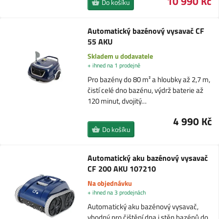
10 990 Kč
Do košíku
Automatický bazénový vysavač CF
55 AKU
Skladem u dodavatele
+ ihned na 1 prodejně
Pro bazény do 80 m² a hloubky až 2,7 m,
čistí celé dno bazénu, výdrž baterie až
120 minut, dvojitý…
4 990 Kč
Do košíku
Automatický aku bazénový vysavač
CF 200 AKU 107210
Na objednávku
+ ihned na 3 prodejnách
Automatický aku bazénový vysavač,
vhodný pro čištění dna i stěn bazénů do