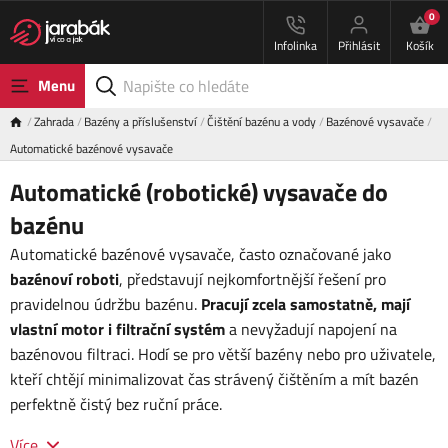
0
Infolinka
Přihlásit
Košík
Menu
Zahrada
Bazény a příslušenství
Čištění bazénu a vody
Bazénové vysavače
Automatické bazénové vysavače
Automatické (robotické) vysavače do
bazénu
Automatické bazénové vysavače, často označované jako
bazénoví roboti
, představují nejkomfortnější řešení pro
pravidelnou údržbu bazénu.
Pracují zcela samostatně, mají
vlastní motor i filtrační systém
a nevyžadují napojení na
bazénovou filtraci. Hodí se pro větší bazény nebo pro uživatele,
kteří chtějí minimalizovat čas strávený čištěním a mít bazén
perfektně čistý bez ruční práce.
Více