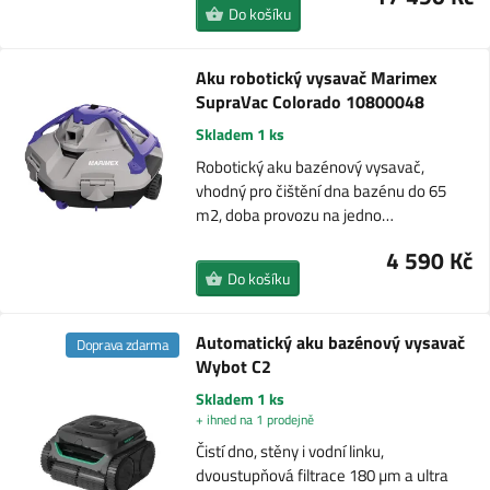
Do košíku
Aku robotický vysavač Marimex
SupraVac Colorado 10800048
Skladem 1 ks
Robotický aku bazénový vysavač,
vhodný pro čištění dna bazénu do 65
m2, doba provozu na jedno…
4 590 Kč
Do košíku
Automatický aku bazénový vysavač
Doprava zdarma
Wybot C2
Skladem 1 ks
+ ihned na 1 prodejně
Čistí dno, stěny i vodní linku,
dvoustupňová filtrace 180 µm a ultra