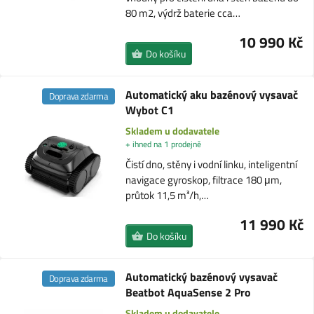
80 m2, výdrž baterie cca…
10 990 Kč
Do košíku
Automatický aku bazénový vysavač
Doprava zdarma
Wybot C1
Skladem u dodavatele
+ ihned na 1 prodejně
Čistí dno, stěny i vodní linku, inteligentní
navigace gyroskop, filtrace 180 μm,
průtok 11,5 m³/h,…
11 990 Kč
Do košíku
Automatický bazénový vysavač
Doprava zdarma
Beatbot AquaSense 2 Pro
Skladem u dodavatele