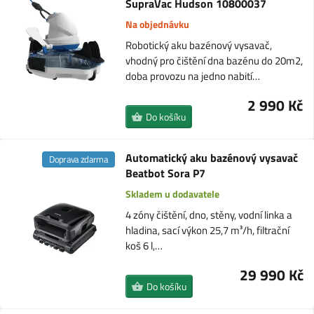
SupraVac Hudson 10800037
Na objednávku
Robotický aku bazénový vysavač,
vhodný pro čištění dna bazénu do 20m2,
doba provozu na jedno nabití…
2 990 Kč
Do košíku
Automatický aku bazénový vysavač
Doprava zdarma
Beatbot Sora P7
Skladem u dodavatele
4 zóny čištění, dno, stěny, vodní linka a
hladina, sací výkon 25,7 m³/h, filtrační
koš 6 l,…
29 990 Kč
Do košíku